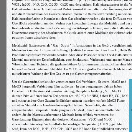
WO3 , In2O3 , NiO, CoO, Cr2O3 , Cu2O und dergleichen. Halbleitergassensor ist die V
Halbleiteroberfläche Oxidations-und Reduktionsreaktionen, die zu der Änderung des Wi
und die Konzentration des Gases zu erfassen. Wenn die Halbleitervorrichtung mit einem s
Halbleiteroberfläche in Kontakt mit dem Gas adsorbiert werden , die freie Diffusion v
Oberfläche adsorbiert , um den Verlust von kinetischer Energie des Moleküls , und der
Restmoleküle an die thermische Zersetzung der Adsorption fixiert , wenn die Halbleiteraus
Dissoziationsenergie der adsorbierten Moleküle adsorbierten Moleküle der elektronisch
positiven Ionen adsorbiert lösen.
Metalloxid- Gassensoren als " Gas - Strom "-Informationen in das Gerät , verglichen mit 
Methoden kann der Luftqualität Prüfung, Qualitäts Lebensmittel, Geschmack , Duft- B
Produktionsprozesses verwendet werden. Aber diese Phase der reinen Oxid-Halbleiter ist
Material mit geringer Empfindlichkeit, gute Selektivität , Widerstand und andere Mäng
Wissenschaft und Technik , die geplante höhere Anforderungen , zusätzlich zu einer hö
höhere Gas Selektivität und Stabilität. Da MoO3 ist ein großer Bandlücke Halbleitermate
mit selektiver Wirkung der Test Gas, es ist gut Gassensoreigenschaftenhat .
Um die Gasempfindlichkeit der verschiedenen Gel-Verfahren , Sputtern, MoO3 und
MoO3 hergestellt Verbindung Film studieren - In den vergangenen Jahren haben
Forscher mit Hilfe eines Vakuumabscheidung, Dampfabscheidung , Sol . MoO3
dünnen Film auf einer hohen Temperatur (ca. 450 ℃) für NH3, haben H2, CO , NO2
und einige andere Gase Gasempfindlichkeit gezeigt , sondern einfach MoO3 Filme
auf einer Vielzahl von Gasdetektionsempfindlichkeit, Selektivität, sind die
entsprechenden Temperatur Bedingungen nicht ideal , durch andere Stoffe oder
ändern Sie die Materialvorbereitung Methode kann effektiv verbessern die
Gaserfassungs Eigenschaften der dotierten Materialien . V2O5 und MoO3
abwechselnd hinterlegt Verbundfolie bei niedriger Temperatur ( 150 ℃) gebildet
wird, kann der NO2 , NH3 , CO, CH4 , SO2 und H2 hohe Empfindlichkeit aufweisen