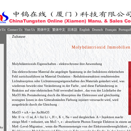
t Us
|
Contact Us
|
Visit Us
|
简体中文
|
繁体中文
|
日本語
|
English
|
Deutsch
|
Français
|
Portuguê
Zuhause
Molybdäntrioxid Immobilien
Molybdäntrioxids Eigenschaften - elektrochrome ihre Anwendung
Das elektrochrome Material die angelegte Spannung in der Induktions elektrischen
Feld zurückzuführen ist Material Oxidation - Reduktionsreaktion resultierenden
Lichtabsorption oder Lichtstreuungseigenschaften des Materials geändert wird, was
wiederum bewirkt eine Veränderung in der Farbe , und diese Farbänderung in
Reaktion auf eine elektrischen Feld reversibel ändert , das von der Lichtfarbe der
MoO3 Mo Preisänderung durch die Absorption der Elektronen und gleichzeitig
erzeugten Ionen in den Gitterabständen Färbung injiziert verursacht wird, wird
ausgedrückt durch die Gleichung :
MoO3 + xA + xe- AxMoO3
Mit: 0 <x <1 ist, A + für Li +, H +, K +, Na + und dergleichen. A + Injektion macht
einige Mo6 + reduziert, um Mo5 +, e - absorbierte Photon Energie Elektron in einem 
Mo6 -Level-Migration , wenn die Photonenenergie von der Elektronenbeweglichkeit , di
phy