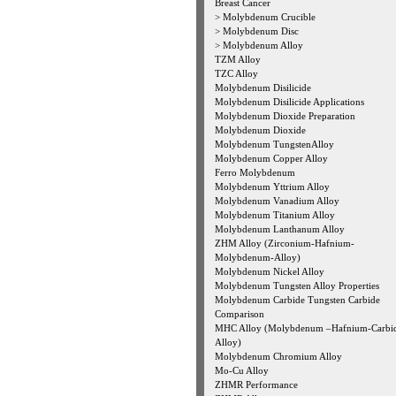
Breast Cancer
>
Molybdenum Crucible
>
Molybdenum Disc
>
Molybdenum Alloy
TZM Alloy
TZC Alloy
Molybdenum Disilicide
Molybdenum Disilicide Applications
Molybdenum Dioxide Preparation
Molybdenum Dioxide
Molybdenum TungstenAlloy
Molybdenum Copper Alloy
Ferro Molybdenum
Molybdenum Yttrium Alloy
Molybdenum Vanadium Alloy
Molybdenum Titanium Alloy
Molybdenum Lanthanum Alloy
ZHM Alloy (Zirconium-Hafnium-
Molybdenum-Alloy)
Molybdenum Nickel Alloy
Molybdenum Tungsten Alloy Properties
Molybdenum Carbide Tungsten Carbide
Comparison
MHC Alloy (Molybdenum –Hafnium-Carbi
Alloy)
Molybdenum Chromium Alloy
Mo-Cu Alloy
ZHMR Performance