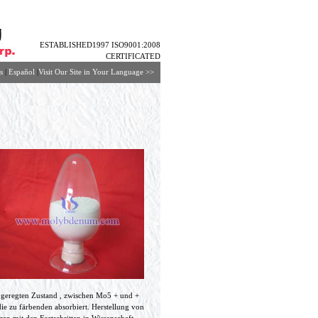
ESTABLISHED1997 ISO9001:2008
CERTIFICATED
s
|
Español
|
Visit Our Site in Your Language
>>
angeregten Zustand , zwischen Mo5 + und +
e zu färbenden absorbiert. Herstellung von