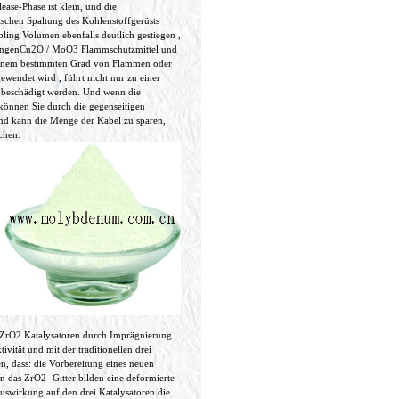
se-Phase ist klein, und die
ischen Spaltung des Kohlenstoffgerüsts
ibling Volumen ebenfalls deutlich gestiegen ,
ngungenCu2O / MoO3 Flammschutzmittel und
einem bestimmten Grad von Flammen oder
ewendet wird , führt nicht nur zu einer
 beschädigt werden. Und wenn die
önnen Sie durch die gegenseitigen
nd kann die Menge der Kabel zu sparen,
chen.
rO2 Katalysatoren durch Imprägnierung
vität und mit der traditionellen drei
, dass: die Vorbereitung eines neuen
in das ZrO2 -Gitter bilden eine deformierte
Auswirkung auf den drei Katalysatoren die