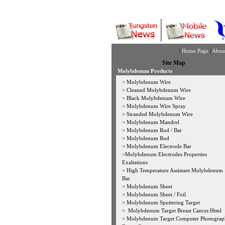
|
Home Page
|
Abou
Site Map
Molybdenum Products
>
Molybdenum Wire
>
Cleaned Molybdenum Wire
>
Black Molybdenum Wire
>
Molybdenum Wire Spray
>
Stranded Molybdenum Wire
>
Molybdenum Mandrel
>
Molybdenum Rod / Bar
>
Molybdenum Rod
>
Molybdenum Electrode Bar
>
Molybdenum Electrodes Properties
Exaltations
>
High Temperature Assistant Molybdenum
Bar
>
Molybdenum Sheet
>
Molybdenum Sheet / Foil
>
Molybdenum Sputtering Target
>
Molybdenum Target Breast Cancer.Html
>
Molybdenum Target Computer Photogra