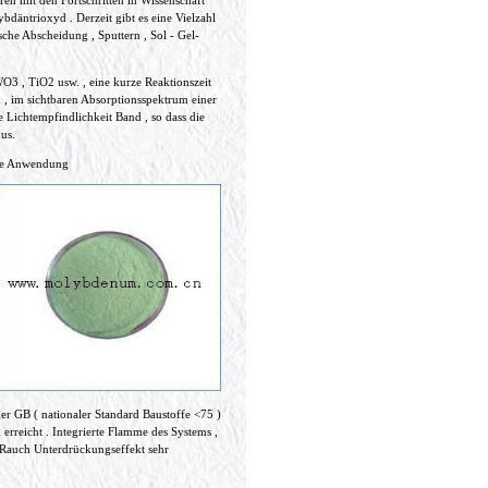
ren mit den Fortschritten in Wissenschaft
bdäntrioxyd . Derzeit gibt es eine Vielzahl
he Abscheidung , Sputtern , Sol - Gel-
O3 , TiO2 usw. , eine kurze Reaktionszeit
, im sichtbaren Absorptionsspektrum einer
 Lichtempfindlichkeit Band , so dass die
us.
hre Anwendung
r GB ( nationaler Standard Baustoffe <75 )
reicht . Integrierte Flamme des Systems ,
 Rauch Unterdrückungseffekt sehr