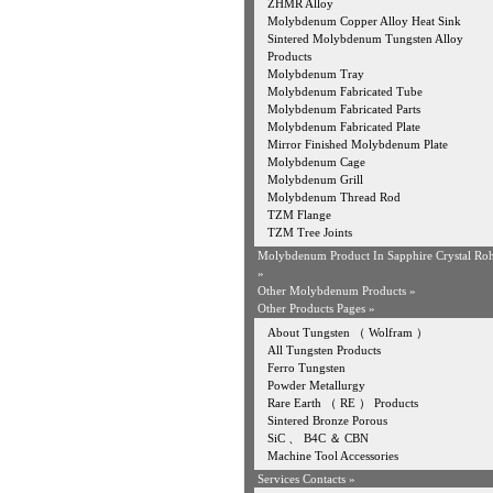
ZHMR Alloy
Molybdenum Copper Alloy Heat Sink
Sintered Molybdenum Tungsten Alloy
Products
Molybdenum Tray
Molybdenum Fabricated Tube
Molybdenum Fabricated Parts
Molybdenum Fabricated Plate
Mirror Finished Molybdenum Plate
Molybdenum Cage
Molybdenum Grill
Molybdenum Thread Rod
TZM Flange
TZM Tree Joints
Molybdenum Product In Sapphire Crystal Ro
»
Other Molybdenum Products »
Other Products Pages »
About Tungsten （ Wolfram ）
All Tungsten Products
Ferro Tungsten
Powder Metallurgy
Rare Earth （ RE ） Products
Sintered Bronze Porous
SiC 、 B4C ＆ CBN
Machine Tool Accessories
Services Contacts »