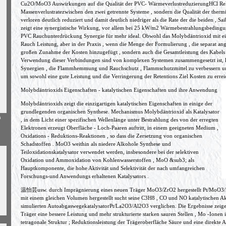
Cu2O/MoO3 Auswirkungen auf die Qualität der PVC- WärmeverlustreduzierungHCl Relea
Massenverlustratezwischen den zwei getrennte Systeme , sondern die Qualität der therm
verloren deutlich reduziert und damit deutlich niedriger als die Rate der die beiden , Sa
zeigt eine synergistische Wirkung, vor allem bei 25 kW/m2 Wärmebestrahlungsbedi
PVC Rauchunterdrückung Synergie für mehr ideal. Obwohl das Molybdäntrioxid mit 
Rauch Leistung, aber in der Praxis , wenn die Menge der Formulierung , die separat ang
großen Zunahme der Kosten hinzugefügt , sondern auch die Gesamtleistung des Kabels
Verwendung dieser Verbindungen sind von komplexen Systemen zusammengesetzt ist, k
Synergien , die Flammhemmung und Rauchschutz , Flammschutzmittel zu verbessern u
um sowohl eine gute Leistung und die Verringerung der Retentions Ziel Kosten zu errei
Molybdäntrioxids Eigenschaften - katalytischen Eigenschaften und ihre Anwendung
Molybdäntrioxids zeigt die einzigartigen katalytischen Eigenschaften in einige der
grundlegenden organischen Synthese. Mechanismus Molybdäntrioxid als Katalysator
h
, in dem Licht einer spezifischen Wellenlänge unter Bestrahlung des von der erregten
Elektronen erzeugt Oberfläche - Loch-Paaren auftritt, in einem geeigneten Medium ,
Oxidations - Reduktions-Reaktionen , so dass die Zersetzung von organischen
Schadstoffen . MoO3 weithin als niedere Alkohole Synthese und
Teiloxidationskatalysator verwendet werden, insbesondere bei der selektiven
Oxidation und Ammoxidation von Kohlenwasserstoffen , MoO &sub3; als
Hauptkomponente, die hohe Aktivität und Selektivität der nach umfangreichen
Forschungs-und Anwendungs ​​erhaltenen Katalysators .
温怡芸usw. durch Imprägnierung eines neuen Träger MoO3/ZrO2 hergestellt Pt/MoO3/Z
mit einem gleichen Volumen hergestellt sucht seine C3H8 , CO und NO katalytischen Akti
simulierten AutoabgaswegekatalysatorPt/La2O3/Al2O3 verglichen. Die Ergebnisse zeigen
Träger eine bessere Leistung und mehr strukturierte starken sauren Stellen , Mo -Ionen 
tetragonale Struktur ; Reduktionsleistung der Trägeroberfläche Säure und eine direkte 