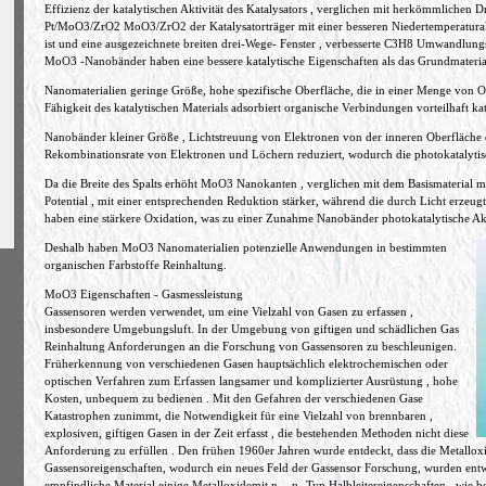
Effizienz der katalytischen Aktivität des Katalysators , verglichen mit herkömmlichen
Pt/MoO3/ZrO2 MoO3/ZrO2 der Katalysatorträger mit einer besseren Niedertemperaturakt
ist und eine ausgezeichnete breiten drei-Wege- Fenster , verbesserte C3H8 Umwandlungse
MoO3 -Nanobänder haben eine bessere katalytische Eigenschaften als das Grundmaterial
Nanomaterialien geringe Größe, hohe spezifische Oberfläche, die in einer Menge von O
Fähigkeit des katalytischen Materials adsorbiert organische Verbindungen vorteilhaft kat
Nanobänder kleiner Größe , Lichtstreuung von Elektronen von der inneren Oberfläche de
Rekombinationsrate von Elektronen und Löchern reduziert, wodurch die photokatalytis
Da die Breite des Spalts erhöht MoO3 Nanokanten , verglichen mit dem Basismaterial mi
Potential , mit einer entsprechenden Reduktion stärker, während die durch Licht erzeugt
haben eine stärkere Oxidation, was zu einer Zunahme Nanobänder photokatalytische Akti
Deshalb haben MoO3 Nanomaterialien potenzielle Anwendungen in bestimmten
organischen Farbstoffe Reinhaltung.
MoO3 Eigenschaften - Gasmessleistung
Gassensoren werden verwendet, um eine Vielzahl von Gasen zu erfassen ,
insbesondere Umgebungsluft. In der Umgebung von giftigen und schädlichen Gas
Reinhaltung Anforderungen an die Forschung von Gassensoren zu beschleunigen.
Früherkennung von verschiedenen Gasen hauptsächlich elektrochemischen oder
optischen Verfahren zum Erfassen langsamer und komplizierter Ausrüstung , hohe
Kosten, unbequem zu bedienen . Mit den Gefahren der verschiedenen Gase
Katastrophen zunimmt, die Notwendigkeit für eine Vielzahl von brennbaren ,
explosiven, giftigen Gasen in der Zeit erfasst , die bestehenden Methoden nicht diese
Anforderung zu erfüllen . Den frühen 1960er Jahren wurde entdeckt, dass die Metalloxid
Gassensoreigenschaften, wodurch ein neues Feld der Gassensor Forschung, wurden ent
empfindliche Material einige Metalloxidemit n -, p- Typ Halbleitereigenschaften , wie 