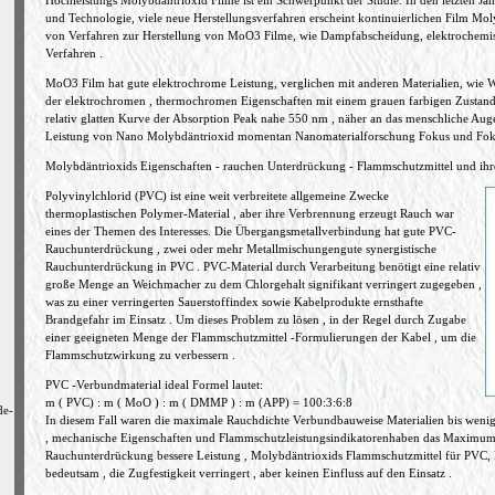
Hochleistungs Molybdäntrioxid Filme ist ein Schwerpunkt der Studie. In den letzten Jah
und Technologie, viele neue Herstellungsverfahren erscheint kontinuierlichen Film Moly
von Verfahren zur Herstellung von MoO3 Filme, wie Dampfabscheidung, elektrochemisc
Verfahren .
MoO3 Film hat gute elektrochrome Leistung, verglichen mit anderen Materialien, wie W
der elektrochromen , thermochromen Eigenschaften mit einem grauen farbigen Zustand 
relativ glatten Kurve der Absorption Peak nahe 550 nm , näher an das menschliche Auge
Leistung von Nano Molybdäntrioxid momentan Nanomaterialforschung Fokus und Fok
Molybdäntrioxids Eigenschaften - rauchen Unterdrückung - Flammschutzmittel und i
Polyvinylchlorid (PVC) ist eine weit verbreitete allgemeine Zwecke
thermoplastischen Polymer-Material , aber ihre Verbrennung erzeugt Rauch war
eines der Themen des Interesses. Die Übergangsmetallverbindung hat gute PVC-
Rauchunterdrückung , zwei oder mehr Metallmischungengute synergistische
Rauchunterdrückung in PVC . PVC-Material durch Verarbeitung benötigt eine relativ
große Menge an Weichmacher zu dem Chlorgehalt signifikant verringert zugegeben ,
was zu einer verringerten Sauerstoffindex sowie Kabelprodukte ernsthafte
Brandgefahr im Einsatz . Um dieses Problem zu lösen , in der Regel durch Zugabe
einer geeigneten Menge der Flammschutzmittel -Formulierungen der Kabel , um die
Flammschutzwirkung zu verbessern .
PVC -Verbundmaterial ideal Formel lautet:
m ( PVC) : m ( MoO ) : m ( DMMP ) : m (APP) = 100:3:6:8
de-
In diesem Fall waren die maximale Rauchdichte Verbundbauweise Materialien bis wenige
, mechanische Eigenschaften und Flammschutzleistungsindikatorenhaben das Maximum er
Rauchunterdrückung bessere Leistung , Molybdäntrioxids Flammschutzmittel für PVC,
bedeutsam , die Zugfestigkeit verringert , aber keinen Einfluss auf den Einsatz .