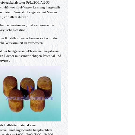
 Dreiwegekatalysator Pt/La2O3/Al2O3 ,
ivität von drei-Wege- Leistung hergestellt
ffizienz Sauerstoff angereichert Staaten.
 , vor allem durch :
berflächenatomen , und verbessern die
alytische Reaktion ;
s Kristalls zu einer kurzen Zeit wird die
che Wirksamkeit zu verbessern ;
t der lichtgenerierteElektronen negativeren
en Löcher mit seiner richtigen Potential und
vität .
- Halbleitermaterial eine
wickelt und angewendet hauptsächlich
beispiels wie SnO2 , ZnO, TiO2 , Fe2O3,