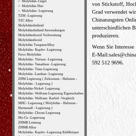
>
Molybdän-Tiegel
von Stickstoff, Ho
>
Molybdän Disc
>
Molybdän- Legierung
Grad verwendet wir
TZM -Legierung
Chinatungsten Onli
TZC Alloy
Molybdändisilizid
unterschiedlichen 
Molybdändisilizid Anwendungen
produzieren.
Molybdändioxid Vorbereitung
Molybdändioxid
Molybdän TungstenAlloy
Wenn Sie Interesse
Molybdän- Kupfer -Legierung
E-Mail:
sales@chin
Ferro Molybdän
Molybdän- Yttrium -Legierung
592 512 9696.
Molybdän- Vanadium -Legierung
Molybdän- Titan-Legierung
Molybdän -Lanthan- Legierung
ZHM Legierung ( Zirkonium - Hafnium -
Molybdän - Legierung )
Molybdän-Nickel- Legierung
Molybdän- Wolfram-Legierung Eigenschaften
Molybdän- Wolfram- Karbid -Vergleich
MHC- Legierung ( Molybdän - Hafnium -
Hartmetall - Legierung )
Molybdän- Chrom-Legierung
Mo-Cu -Legierung
ZHMR Leistung
ZHMR Alloy
Molybdän- Kupfer -Legierung Kühlkörper