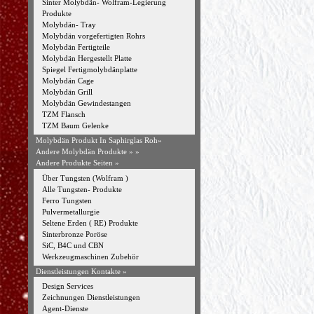
Sinter Molybdän- Wolfram-Legierung
Produkte
Molybdän- Tray
Molybdän vorgefertigten Rohrs
Molybdän Fertigteile
Molybdän Hergestellt Platte
Spiegel Fertigmolybdänplatte
Molybdän Cage
Molybdän Grill
Molybdän Gewindestangen
TZM Flansch
TZM Baum Gelenke
Molybdän Produkt In Saphirglas Roh»
Andere Molybdän Produkte »
»
Andere Produkte Seiten »
Über Tungsten (Wolfram )
Alle Tungsten- Produkte
Ferro Tungsten
Pulvermetallurgie
Seltene Erden ( RE) Produkte
Sinterbronze Poröse
SiC, B4C und CBN
Werkzeugmaschinen Zubehör
Dienstleistungen Kontakte »
Design Services
Zeichnungen Dienstleistungen
Agent-Dienste