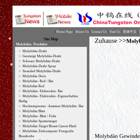
|
Home Page
|
About Us
|
Contact Us
|
Visit Us
|
简体中文
|
Site Map
Zuhause
>>
Moly
Molybdän- Produkte
>
Molybdän-Draht
>
Gereinigt Molybdän-Draht
>
Schwarz Molybdän-Draht
>
Molybdän-Draht Spray
>
Stranded Molybdän-Draht
>
Molybdän Dorn
>
Molybdän- Rod / Bar
>
Molybdän Rod
>
Molybdän- Elektroden- Bar
>
Molybdän- Elektroden -Eigenschaften
Heilig
>
Hochtemperatur -Assistent Molybdän- Bar
>
Molybdän Blatt
>
Molybdän- Blatt / Folie
>
Molybdän Sputtertarget
>
Molybdän-Target Breast Cancer.Html
>
Molybdän Zielcomputer Fotografie
Molybdän Gewindes
Brustkrebs