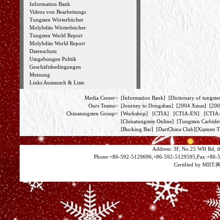
Information Bank
Videos von Bearbeitungs
Tungsten Wörterbücher
Molybdän Wörterbücher
Tungsten World Report
Molybdän World Report
Datenschutz
Umgebungen Politik
Geschäftsbedingungen
Meinung
Links Austausch & Liste
Media Center>
[
Information Bank
] [
Dictionary of tungste
Ours Teams>
[
Journey to Dongshan
] [
2004 Xmas
] [
200
Chinatungsten Group>
[
Workshop
] [
CTIA
] [
CTIA-EN
] [
CTI
[
Chinatungsten Online
] [
Tungsten Carbide
[
Bucking Bar
] [
DartChina Club
][
Xiamen T
Address: 3F, No.25 WH Rd, t
Phone:+86-592-5129696,+86-592-5129595;Fax:+86-5
Certified by MIIT:
闽