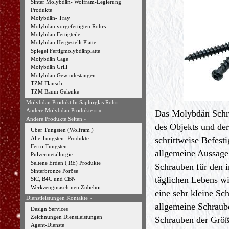
Sinter Molybdän- Wolfram-Legierung
Produkte
Molybdän- Tray
Molybdän vorgefertigten Rohrs
Molybdän Fertigteile
Molybdän Hergestellt Platte
Spiegel Fertigmolybdänplatte
Molybdän Cage
Molybdän Grill
Molybdän Gewindestangen
TZM Flansch
TZM Baum Gelenke
Molybdän Produkt In Saphirglas Roh»
Andere Molybdän Produkte »
»
Das Molybdän Schrau
Andere Produkte Seiten »
des Objekts und de
Über Tungsten (Wolfram )
Alle Tungsten- Produkte
schrittweise Befest
Ferro Tungsten
allgemeine Aussage 
Pulvermetallurgie
Seltene Erden ( RE) Produkte
Schrauben für den i
Sinterbronze Poröse
täglichen Lebens w
SiC, B4C und CBN
Werkzeugmaschinen Zubehör
eine sehr kleine Sc
Dienstleistungen Kontakte »
allgemeine Schraube
Design Services
Zeichnungen Dienstleistungen
Schrauben der Größ
Agent-Dienste