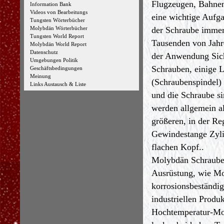
Flugzeugen, Bahnen,
Information Bank
Videos von Bearbeitungs
eine wichtige Aufgab
Tungsten Wörterbücher
der Schraube immer 
Molybdän Wörterbücher
Tungsten World Report
Tausenden von Jahr
Molybdän World Report
Datenschutz
der Anwendung Sich
Umgebungen Politik
Schrauben, einige 
Geschäftsbedingungen
Meinung
(Schraubenspindel)
Links Austausch & Liste
und die Schraube si
werden allgemein al
größeren, in der Re
Gewindestange Zyli
flachen Kopf..
Molybdän Schraube 
Ausrüstung, wie Mo
korrosionsbeständig
industriellen Produ
Hochtemperatur-Mol