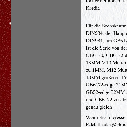
locker bei hohen Te
Kredit.
Für die Sechskant
DIN934, der Hauptu
DIN934, um GB6170 
ist die Serie von 
GB6170, GB6172 di
13MM M10 Muttern
zu 1MM, M12 Mutt
18MM größeren 1M
GB6172-edge 21MM 
GB52-edge 32MM a
und GB6172 zusätzli
genau gleich
Wenn Sie Interesse
E-Mail:
sales@chin