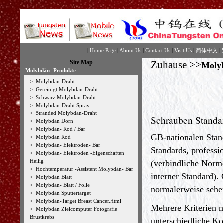
|
Home Page
|
About Us
|
Contact Us
|
Visit Us
|
简体中文
|
Site Map
Zuhause
>>
Moly
Molybdän- Produkte
>
Molybdän-Draht
>
Gereinigt Molybdän-Draht
>
Schwarz Molybdän-Draht
>
Molybdän-Draht Spray
>
Stranded Molybdän-Draht
Schrauben Standar
>
Molybdän Dorn
>
Molybdän- Rod / Bar
GB-nationalen Stand
>
Molybdän Rod
>
Molybdän- Elektroden- Bar
Standards, profess
>
Molybdän- Elektroden -Eigenschaften
Heilig
(verbindliche Nor
>
Hochtemperatur -Assistent Molybdän- Bar
interner Standard).
>
Molybdän Blatt
>
Molybdän- Blatt / Folie
normalerweise sehe
>
Molybdän Sputtertarget
>
Molybdän-Target Breast Cancer.Html
Mehrere Kriterien 
>
Molybdän Zielcomputer Fotografie
Brustkrebs
unterschiedliche Ko