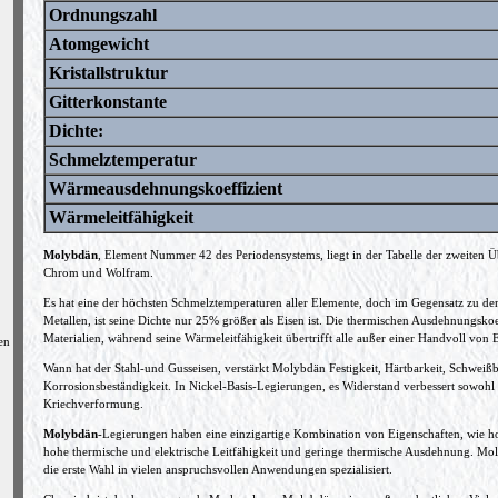
Ordnungszahl
Atomgewicht
Kristallstruktur
Gitterkonstante
Dichte:
Schmelztemperatur
Wärmeausdehnungskoeffizient
Wärmeleitfähigkeit
Molybdän
, Element Nummer 42 des Periodensystems, liegt in der Tabelle der zweiten 
Chrom und Wolfram.
Es hat eine der höchsten Schmelztemperaturen aller Elemente, doch im Gegensatz zu 
Metallen, ist seine Dichte nur 25% größer als Eisen ist. Die thermischen Ausdehnungskoef
Materialien, während seine Wärmeleitfähigkeit
übertrifft alle außer einer Handvoll von
en
Wann hat der Stahl-und Gusseisen, verstärkt Molybdän Festigkeit, Härtbarkeit, Schweißb
Korrosionsbeständigkeit. In Nickel-Basis-Legierungen, es Widerstand verbessert sowo
Kriechverformung.
Molybdän
-Legierungen haben eine einzigartige Kombination von Eigenschaften, wie ho
hohe thermische und elektrische Leitfähigkeit und geringe thermische Ausdehnung. Mo
die erste Wahl in vielen anspruchsvollen Anwendungen spezialisiert.