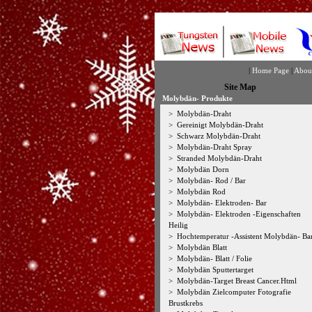
|
Home Page
|
Abou
Site Map
Molybdän- Produkte
>
Molybdän-Draht
>
Gereinigt Molybdän-Draht
>
Schwarz Molybdän-Draht
>
Molybdän-Draht Spray
>
Stranded Molybdän-Draht
>
Molybdän Dorn
>
Molybdän- Rod / Bar
>
Molybdän Rod
>
Molybdän- Elektroden- Bar
>
Molybdän- Elektroden -Eigenschaften
Heilig
>
Hochtemperatur -Assistent Molybdän- Ba
>
Molybdän Blatt
>
Molybdän- Blatt / Folie
>
Molybdän Sputtertarget
>
Molybdän-Target Breast Cancer.Html
>
Molybdän Zielcomputer Fotografie
Brustkrebs