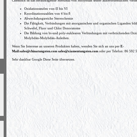
Chemisch ist das herausragende Merkmal von Molybdän seiner außerordentlichen Vielsei
Oxidationsstufen von-II bis VI
Koordinationszahlen von 4 bis 8
Abwechslungsreiche Stereochemie
Die Fähigkeit, Verbindungen mit anorganischen und organischen Liganden bilde
Schwefel, Fluor und Chlor Donoratome
Die Bildung von bi-und poly-nuklearen Verbindungen mit verbrückenden Oxid
Molybdän-Molybdän-Anleihen.
Wenn Sie Interesse an unseren Produkten haben, wenden Sie sich an uns per
E-
Mail:
sales@chinatungsten.com
sales@xiamentungsten.com
oder per Telefon: 86 592 
Sehr dankbar Google Diese Seite übersetzen.