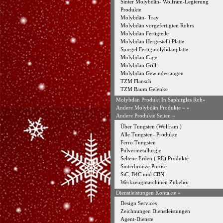
Sinter Molybdän- Wolfram-Legierung
Produkte
Molybdän- Tray
Molybdän vorgefertigten Rohrs
Molybdän Fertigteile
Molybdän Hergestellt Platte
Spiegel Fertigmolybdänplatte
Molybdän Cage
Molybdän Grill
Molybdän Gewindestangen
TZM Flansch
TZM Baum Gelenke
Molybdän Produkt In Saphirglas Roh»
Andere Molybdän Produkte »
»
Andere Produkte Seiten »
Über Tungsten (Wolfram )
Alle Tungsten- Produkte
Ferro Tungsten
Pulvermetallurgie
Seltene Erden ( RE) Produkte
Sinterbronze Poröse
SiC, B4C und CBN
Werkzeugmaschinen Zubehör
Dienstleistungen Kontakte »
Design Services
Zeichnungen Dienstleistungen
Agent-Dienste