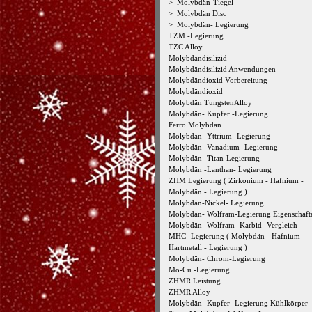
>
Molybdän-Tiegel
>
Molybdän Disc
>
Molybdän- Legierung
TZM -Legierung
TZC Alloy
Molybdändisilizid
Molybdändisilizid Anwendungen
Molybdändioxid Vorbereitung
Molybdändioxid
Molybdän TungstenAlloy
Molybdän- Kupfer -Legierung
Ferro Molybdän
Molybdän- Yttrium -Legierung
Molybdän- Vanadium -Legierung
Molybdän- Titan-Legierung
Molybdän -Lanthan- Legierung
ZHM Legierung ( Zirkonium - Hafnium -
Molybdän - Legierung )
Molybdän-Nickel- Legierung
Molybdän- Wolfram-Legierung Eigenschaft
Molybdän- Wolfram- Karbid -Vergleich
MHC- Legierung ( Molybdän - Hafnium -
Hartmetall - Legierung )
Molybdän- Chrom-Legierung
Mo-Cu -Legierung
ZHMR Leistung
ZHMR Alloy
Molybdän- Kupfer -Legierung Kühlkörper