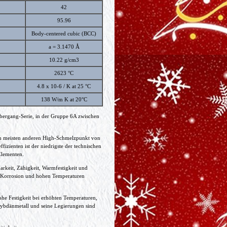
42
95.96
Body-centered cubic (BCC)
a = 3.1470 Å
10.22 g/cm3
2623 °C
4.8 x 10-6 / K at 25 °C
138 W/m K at 20°C
Übergang-Serie, in der Gruppe 6A zwischen
den meisten anderen High-Schmelzpunkt von
fizienten ist der niedrigste der technischen
 Elementen.
arkeit, Zähigkeit, Warmfestigkeit und
hl Korrosion und hohen Temperaturen
he Festigkeit bei erhöhten Temperaturen,
lybdänmetall und seine Legierungen sind