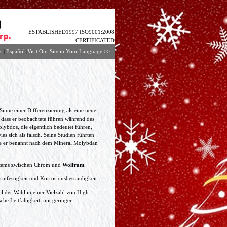
ESTABLISHED1997 ISO9001:2008
CERTIFICATED
s
|
Español
|
Visit Our Site in Your Language
>>
Sinne einer Differenzierung als eine neue
 dass er beobachtete führen während des
ybdos, die eigentlich bedeutet führen,
es sich als falsch. Seine Studien führten
e er benannt nach dem Mineral Molybdän
ystems zwischen Chrom und
Wolfram
.
armfestigkeit und Korrosionsbeständigkeit.
 der Wahl in einer Vielzahl von High-
he Leitfähigkeit, mit geringer