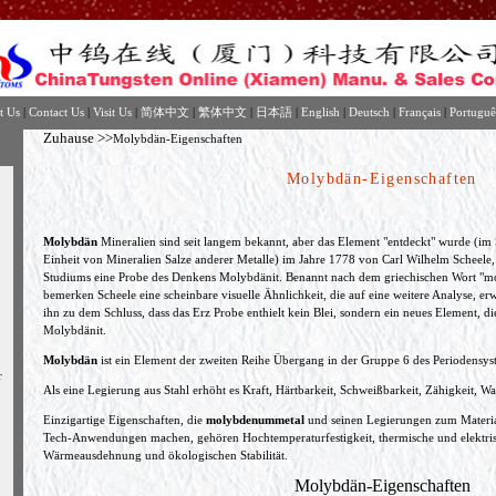
t Us
|
Contact Us
|
Visit Us
|
简体中文
|
繁体中文
|
日本語
|
English
|
Deutsch
|
Français
|
Portuguê
Zuhause
>>
Molybdän-Eigenschaften
Molybdän-Eigenschaften
Molybdän
Mineralien sind seit langem bekannt, aber das Element "entdeckt" wurde (im 
Einheit von Mineralien Salze anderer Metalle) im Jahre 1778 von Carl Wilhelm Scheele,
Studiums eine Probe des Denkens
Molybdänit.
Benannt nach dem griechischen Wort "mol
bemerken Scheele eine scheinbare visuelle Ähnlichkeit, die auf eine weitere Analyse, erwi
ihn zu dem Schluss, dass das Erz Probe enthielt kein Blei, sondern ein neues Element,
di
Molybdänit.
Molybdän
ist ein Element der zweiten Reihe Übergang in der Gruppe 6 des Periodens
r
Als eine Legierung aus Stahl erhöht es Kraft, Härtbarkeit, Schweißbarkeit, Zähigkeit, W
Einzigartige Eigenschaften, die
molybdenummetal
und seinen Legierungen zum Material
Tech-Anwendungen machen, gehören Hochtemperaturfestigkeit, thermische und elektrisc
Wärmeausdehnung und ökologischen Stabilität.
Molybdän-Eigenschaften