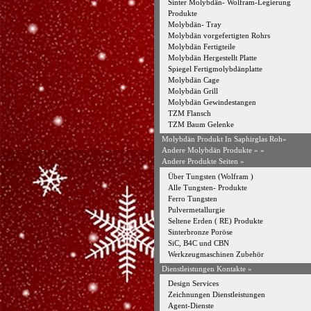
Sinter Molybdän- Wolfram-Legierung
Produkte
Molybdän- Tray
Molybdän vorgefertigten Rohrs
Molybdän Fertigteile
Molybdän Hergestellt Platte
Spiegel Fertigmolybdänplatte
Molybdän Cage
Molybdän Grill
Molybdän Gewindestangen
TZM Flansch
TZM Baum Gelenke
Molybdän Produkt In Saphirglas Roh»
Andere Molybdän Produkte »
»
Andere Produkte Seiten »
Über Tungsten (Wolfram )
Alle Tungsten- Produkte
Ferro Tungsten
Pulvermetallurgie
Seltene Erden ( RE) Produkte
Sinterbronze Poröse
SiC, B4C und CBN
Werkzeugmaschinen Zubehör
Dienstleistungen Kontakte »
Design Services
Zeichnungen Dienstleistungen
Agent-Dienste