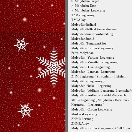
>
Molybdän-Tiegel
>
Molybdän Disc
>
Molybdän- Legierung
TZM -Legierung
TZC Alloy
Molybdändisilizid
Molybdändisilizid Anwendungen
Molybdändioxid Vorbereitung
Molybdändioxid
Molybdän TungstenAlloy
Molybdän- Kupfer -Legierung
Ferro Molybdän
Molybdän- Yttrium -Legierung
Molybdän- Vanadium -Legierung
Molybdän- Titan-Legierung
Molybdän -Lanthan- Legierung
ZHM Legierung ( Zirkonium - Hafnium -
Molybdän - Legierung )
Molybdän-Nickel- Legierung
Molybdän- Wolfram-Legierung Eigenschaft
Molybdän- Wolfram- Karbid -Vergleich
MHC- Legierung ( Molybdän - Hafnium -
Hartmetall - Legierung )
Molybdän- Chrom-Legierung
Mo-Cu -Legierung
ZHMR Leistung
ZHMR Alloy
Molybdän- Kupfer -Legierung Kühlkörper