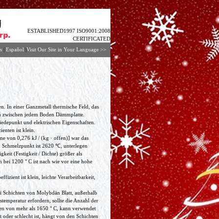
ESTABLISHED1997 ISO9001:2008
CERTIFICATED
s
|
Español
|
Visit Our Site in Your Language
>>
. In einer Ganzmetall thermische Feld, das
aum zwischen jedem Boden Dämmplatte.
iedepunkt und elektrischen Eigenschaften.
enten ist klein.
e von 0,276 kJ / (kg · offen)] war das
n Schmelzpunkt ist 2620 ℃, unterlegen
gkeit (Festigkeit / Dichte) größer als
 bei 1200 ° C ist nach wie vor eine hohe
zient ist klein, leichte Verarbeitbarkeit,
i Schichten von Molybdän Blatt, außerhalb
temperatur erfordern, sollte die Anzahl der
en von mehr als 1650 ° C, kann verwendet
 oder schlecht ist, hängt von den Schichten