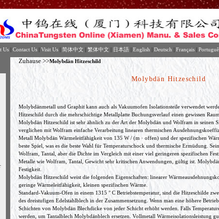
t Us
|
Contact Us
|
Visit Us
|
简体中文
|
繁体中文
|
日本語
|
English
|
Deutsch
|
Français
|
Portuguê
Zuhause
>>
Molybdän Hitzeschild
Molybdän Hitzeschild
Molybdänmetall und Graphit kann auch als Vakuumofen Isolationsteile verwendet werden
Hitzeschild durch die mehrschichtige Metallplatte Buchungsverlauf einen gewissen R
Molybdän Hitzeschild ist sehr ähnlich zu der Art der Molybdän und Wolfram in seinen S
verglichen mit Wolfram einfache Verarbeitung linearen thermischen Ausdehnungskoeffizi
Metall Molybdän Wärmeleitfähigkeit von 135 W / (m · offen) und der spezifischen Wärm
beste Spiel, was es die beste Wahl für Temperaturschock und thermische Ermüdung. Sei
Wolfram, Tantal, aber die Dichte im Vergleich mit einer viel geringeren spezifischen Festi
Metalle wie Wolfram, Tantal, Gewicht sehr kritischen Anwendungen, gültig ist. Molybdän
r
Festigkeit.
Molybdän Hitzeschild weist die folgenden Eigenschaften: linearer Wärmeausdehnungskoeffi
geringe Wärmeleitfähigkeit, kleinen spezifischen Wärme.
Standard-Vakuum-Ofen in einem 1315 ° C Betriebstemperatur, sind die Hitzeschilde zwe
des dreistufigen Edelstahlblech in der Zusammensetzung. Wenn man eine höhere Betriebs
Schichten von Molybdän Blechdicke von jeder Schicht erhöht werden. Falls Temperatur
werden, um Tantalblech Molybdänblech ersetzen. Vollmetall Wärmeisolationsleistung gut