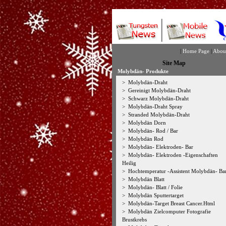
|
Home Page
|
Abou
Site Map
Molybdän- Produkte
>
Molybdän-Draht
>
Gereinigt Molybdän-Draht
>
Schwarz Molybdän-Draht
>
Molybdän-Draht Spray
>
Stranded Molybdän-Draht
>
Molybdän Dorn
>
Molybdän- Rod / Bar
>
Molybdän Rod
>
Molybdän- Elektroden- Bar
>
Molybdän- Elektroden -Eigenschaften
Heilig
>
Hochtemperatur -Assistent Molybdän- Ba
>
Molybdän Blatt
>
Molybdän- Blatt / Folie
>
Molybdän Sputtertarget
>
Molybdän-Target Breast Cancer.Html
>
Molybdän Zielcomputer Fotografie
Brustkrebs