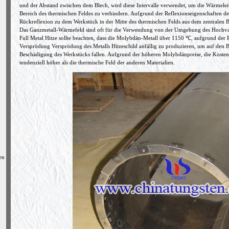
und der Abstand zwischen dem Blech, wird diese Intervalle verwendet, um die Wärmelei
Bereich des thermischen Feldes zu verhindern. Aufgrund der Reflexionseigenschaften 
Rückreflexion zu dem Werkstück in der Mitte des thermischen Felds aus dem zentralen 
Das Ganzmetall-Wärmefeld sind oft für die Verwendung von der Umgebung des Hochv
Full Metal Hitze sollte beachten, dass die Molybdän-Metall über 1150 ℃, aufgrund der Re
Versprödung Versprödung des Metalls Hitzeschild anfällig zu produzieren, um auf den 
Beschädigung des Werkstücks fallen. Aufgrund der höheren Molybdänpreise, die Koste
tendenziell höher als die thermische Feld der anderen Materialien.
en