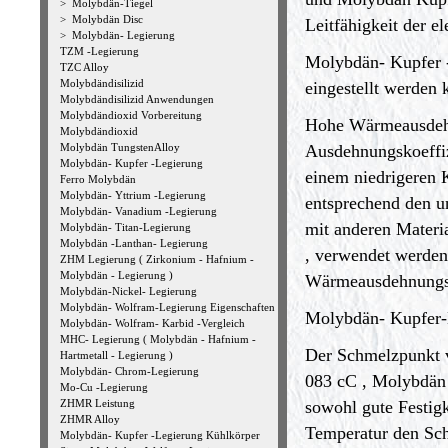
>
Molybdän-Tiegel
>
Molybdän Disc
Leitfähigkeit der el
>
Molybdän- Legierung
TZM -Legierung
Molybdän- Kupfer -
TZC Alloy
Molybdändisilizid
eingestellt werden 
Molybdändisilizid Anwendungen
Molybdändioxid Vorbereitung
Hohe Wärmeausdehnu
Molybdändioxid
Molybdän TungstenAlloy
Ausdehnungskoeffi
Molybdän- Kupfer -Legierung
einem niedrigeren 
Ferro Molybdän
Molybdän- Yttrium -Legierung
entsprechend den u
Molybdän- Vanadium -Legierung
mit anderen Materi
Molybdän- Titan-Legierung
Molybdän -Lanthan- Legierung
, verwendet werde
ZHM Legierung ( Zirkonium - Hafnium -
Molybdän - Legierung )
Wärmeausdehnungsko
Molybdän-Nickel- Legierung
Molybdän- Wolfram-Legierung Eigenschaften
Molybdän- Kupfer-L
Molybdän- Wolfram- Karbid -Vergleich
MHC- Legierung ( Molybdän - Hafnium -
Der Schmelzpunkt 
Hartmetall - Legierung )
Molybdän- Chrom-Legierung
083 cC , Molybdän 
Mo-Cu -Legierung
ZHMR Leistung
sowohl gute Festigk
ZHMR Alloy
Temperatur den Sch
Molybdän- Kupfer -Legierung Kühlkörper