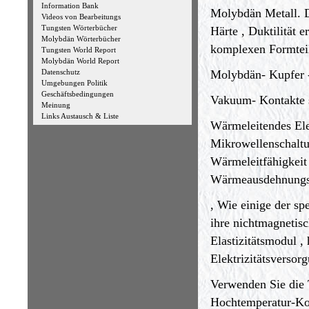
Information Bank
Molybdän Metall. 
Videos von Bearbeitungs
Tungsten Wörterbücher
Härte , Duktilität e
Molybdän Wörterbücher
komplexen Formteil
Tungsten World Report
Molybdän World Report
Molybdän- Kupfer
Datenschutz
Umgebungen Politik
Geschäftsbedingungen
Vakuum- Kontakte s
Meinung
Links Austausch & Liste
Wärmeleitendes Ele
Mikrowellenschaltun
Wärmeleitfähigkeit
Wärmeausdehnungsk
, Wie einige der s
ihre nichtmagnetis
Elastizitätsmodul ,
Elektrizitätsversor
Verwenden Sie die 
Hochtemperatur-Ko