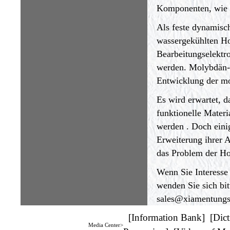
Komponenten, wie ve
Als feste dynamisch
wassergekühlten Ho
Bearbeitungselektr
werden. Molybdän- 
Entwicklung der mo
Es wird erwartet, 
funktionelle Materi
werden . Doch eini
Erweiterung ihrer 
das Problem der Ho
Wenn Sie Interesse
wenden Sie sich bit
sales@xiamentung
[
Information Bank
] [
Dict
Media Center>