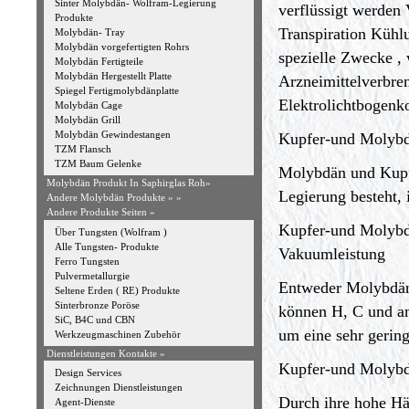
Sinter Molybdän- Wolfram-Legierung
verflüssigt werden
Produkte
Transpiration Kühl
Molybdän- Tray
Molybdän vorgefertigten Rohrs
spezielle Zwecke , 
Molybdän Fertigteile
Molybdän Hergestellt Platte
Arzneimittelverbre
Spiegel Fertigmolybdänplatte
Elektrolichtbogenk
Molybdän Cage
Molybdän Grill
Molybdän Gewindestangen
Kupfer-und Molybd
TZM Flansch
TZM Baum Gelenke
Molybdän und Kupfe
Molybdän Produkt In Saphirglas Roh»
Legierung besteht, 
Andere Molybdän Produkte »
»
Andere Produkte Seiten »
Kupfer-und Molybdä
Über Tungsten (Wolfram )
Alle Tungsten- Produkte
Vakuumleistung
Ferro Tungsten
Pulvermetallurgie
Entweder Molybdän-
Seltene Erden ( RE) Produkte
Sinterbronze Poröse
können H, C und an
SiC, B4C und CBN
um eine sehr gerin
Werkzeugmaschinen Zubehör
Dienstleistungen Kontakte »
Kupfer-und Molybdä
Design Services
Zeichnungen Dienstleistungen
Durch ihre hohe Hä
Agent-Dienste