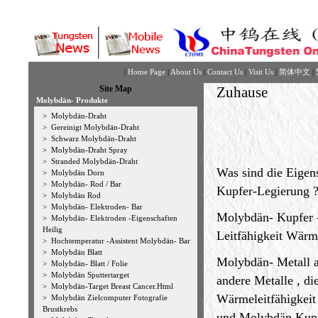
|
Home Page
|
About Us
|
Contact Us
|
Visit Us
|
简体中文
|
Site Map
Zuhause
Molybdän- Produkte
>
Molybdän-Draht
>
Gereinigt Molybdän-Draht
>
Schwarz Molybdän-Draht
>
Molybdän-Draht Spray
>
Stranded Molybdän-Draht
Was sind die Eigen
>
Molybdän Dorn
>
Molybdän- Rod / Bar
Kupfer-Legierung 
>
Molybdän Rod
>
Molybdän- Elektroden- Bar
Molybdän- Kupfer 
>
Molybdän- Elektroden -Eigenschaften
Heilig
Leitfähigkeit Wärme
>
Hochtemperatur -Assistent Molybdän- Bar
>
Molybdän Blatt
Molybdän- Metall a
>
Molybdän- Blatt / Folie
>
Molybdän Sputtertarget
andere Metalle , die
>
Molybdän-Target Breast Cancer.Html
Wärmeleitfähigkei
>
Molybdän Zielcomputer Fotografie
Brustkrebs
und Molybdän Kupfe