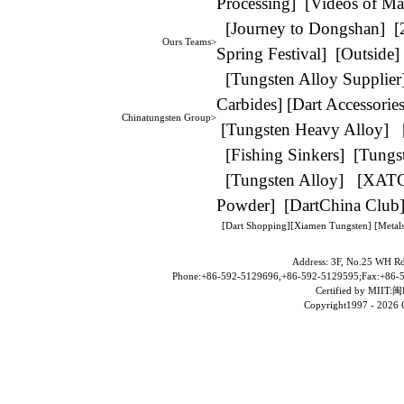
Processing
] [
Videos of Ma
[
Journey to Dongshan
] [
Ours Teams>
Spring Festival
] [
Outside
]
[
Tungsten Alloy Supplier
Carbides
] [
Dart Accessorie
Chinatungsten Group>
[
Tungsten Heavy Alloy
] 
[
Fishing Sinkers
] [
Tungs
[
Tungsten Alloy
] [
XAT
Powder
] [
DartChina Club
[
Dart Shopping
][
Xiamen Tungsten
]
[Metals
Address: 3F, No.25 WH Rd
Phone:+86-592-5129696,+86-592-5129595;Fax:+86-5
Certified by MII
Copyright1997 -
2026 