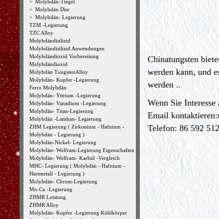
>
Molybdän-Tiegel
>
Molybdän Disc
>
Molybdän- Legierung
TZM -Legierung
TZC Alloy
Molybdändisilizid
Molybdändisilizid Anwendungen
Molybdändioxid Vorbereitung
Chinatungsten biete
Molybdändioxid
werden kann, und e
Molybdän TungstenAlloy
Molybdän- Kupfer -Legierung
werden ..
Ferro Molybdän
Molybdän- Yttrium -Legierung
Wenn Sie Interesse 
Molybdän- Vanadium -Legierung
Molybdän- Titan-Legierung
Email kontaktieren:
Molybdän -Lanthan- Legierung
Telefon: 86 592 51
ZHM Legierung ( Zirkonium - Hafnium -
Molybdän - Legierung )
Molybdän-Nickel- Legierung
Molybdän- Wolfram-Legierung Eigenschaften
Molybdän- Wolfram- Karbid -Vergleich
MHC- Legierung ( Molybdän - Hafnium -
Hartmetall - Legierung )
Molybdän- Chrom-Legierung
Mo-Cu -Legierung
ZHMR Leistung
ZHMR Alloy
Molybdän- Kupfer -Legierung Kühlkörper