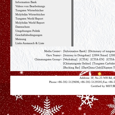
Information Bank
Videos von Bearbeitungs
Tungsten Wörterbücher
Molybdän Wörterbücher
Tungsten World Report
Molybdän World Report
Datenschutz
Umgebungen Politik
Geschäftsbedingungen
Meinung
Links Austausch & Liste
Media Center>
[
Information Bank
] [
Dictionary of tungste
Ours Teams>
[
Journey to Dongshan
] [
2004 Xmas
] [
200
Chinatungsten Group>
[
Workshop
] [
CTIA
] [
CTIA-EN
] [
CTI
[
Chinatungsten Online
] [
Tungsten Carbide
[
Bucking Bar
] [
DartChina Club
][
Xiamen T
Address: 3F, No.25 WH Rd, t
Phone:+86-592-5129696,+86-592-5129595;Fax:+86-5
Certified by MIIT:
闽