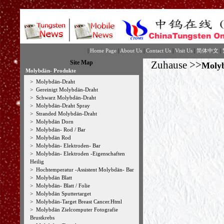
|
Home Page
|
About Us
|
Contact Us
|
Visit Us
|
简体中文
|
Site Map
Zuhause
>>
Molyb
Molybdän- Produkte
>
Molybdän-Draht
>
Gereinigt Molybdän-Draht
>
Schwarz Molybdän-Draht
>
Molybdän-Draht Spray
>
Stranded Molybdän-Draht
>
Molybdän Dorn
>
Molybdän- Rod / Bar
>
Molybdän Rod
>
Molybdän- Elektroden- Bar
>
Molybdän- Elektroden -Eigenschaften
Heilig
>
Hochtemperatur -Assistent Molybdän- Bar
>
Molybdän Blatt
>
Molybdän- Blatt / Folie
>
Molybdän Sputtertarget
>
Molybdän-Target Breast Cancer.Html
>
Molybdän Zielcomputer Fotografie
Brustkrebs