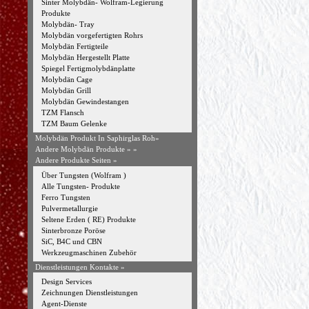
Sinter Molybdän- Wolfram-Legierung
Produkte
Molybdän- Tray
Molybdän vorgefertigten Rohrs
Molybdän Fertigteile
Molybdän Hergestellt Platte
Spiegel Fertigmolybdänplatte
Molybdän Cage
Molybdän Grill
Molybdän Gewindestangen
TZM Flansch
TZM Baum Gelenke
Molybdän Produkt In Saphirglas Roh»
Andere Molybdän Produkte »
»
Andere Produkte Seiten »
Über Tungsten (Wolfram )
Alle Tungsten- Produkte
Ferro Tungsten
Pulvermetallurgie
Seltene Erden ( RE) Produkte
Sinterbronze Poröse
SiC, B4C und CBN
Werkzeugmaschinen Zubehör
Dienstleistungen Kontakte »
Design Services
Zeichnungen Dienstleistungen
Agent-Dienste