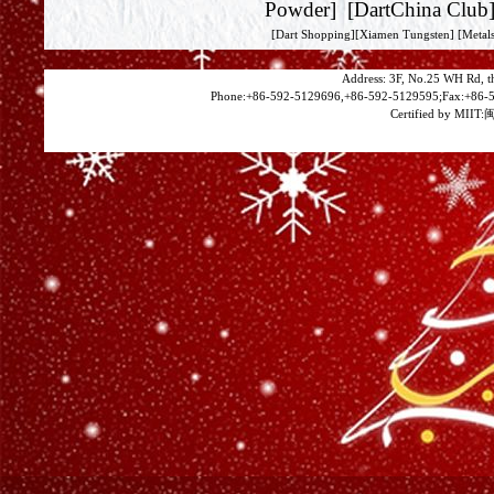
Powder
] [
DartChina Club
[
Dart Shopping
][
Xiamen Tungsten
]
[Metals
Address: 3F, No.25 WH Rd, t
Phone:+86-592-5129696,+86-592-5129595;Fax:+86-5
Certified by MIIT:
闽