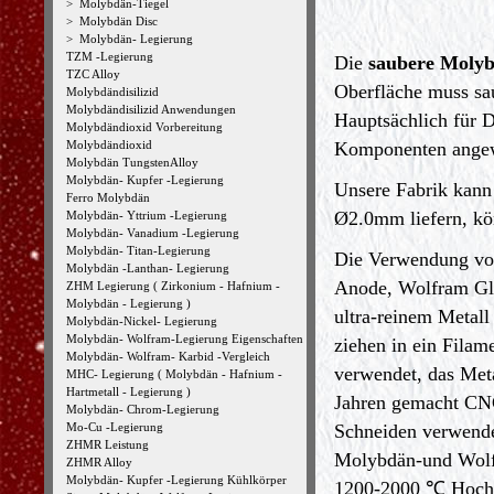
>
Molybdän-Tiegel
>
Molybdän Disc
>
Molybdän- Legierung
TZM -Legierung
Die
saubere Moly
TZC Alloy
Oberfläche muss sau
Molybdändisilizid
Molybdändisilizid Anwendungen
Hauptsächlich für 
Molybdändioxid Vorbereitung
Molybdändioxid
Komponenten ange
Molybdän TungstenAlloy
Molybdän- Kupfer -Legierung
Unsere Fabrik kann
Ferro Molybdän
Ø2.0mm liefern, kö
Molybdän- Yttrium -Legierung
Molybdän- Vanadium -Legierung
Molybdän- Titan-Legierung
Die Verwendung von 
Molybdän -Lanthan- Legierung
Anode, Wolfram Glü
ZHM Legierung ( Zirkonium - Hafnium -
Molybdän - Legierung )
ultra-reinem Metal
Molybdän-Nickel- Legierung
Molybdän- Wolfram-Legierung Eigenschaften
ziehen in ein Filame
Molybdän- Wolfram- Karbid -Vergleich
verwendet, das Meta
MHC- Legierung ( Molybdän - Hafnium -
Hartmetall - Legierung )
Jahren gemacht CNC
Molybdän- Chrom-Legierung
Mo-Cu -Legierung
Schneiden verwende
ZHMR Leistung
Molybdän-und Wolf
ZHMR Alloy
Molybdän- Kupfer -Legierung Kühlkörper
1200-2000 ℃ Hocht