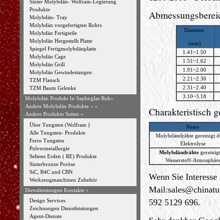
Sinter Molybdän- Wolfram-Legierung
Produkte
Abmessungsberei
Molybdän- Tray
Molybdän vorgefertigten Rohrs
Diameter
Molybdän Fertigteile
Molybdän Hergestellt Platte
(mm)
Spiegel Fertigmolybdänplatte
1.41~1.50
Molybdän Cage
1.51~1.62
Molybdän Grill
1.91~2.00
Molybdän Gewindestangen
2.21~2.30
TZM Flansch
2.31~2.40
TZM Baum Gelenke
3.10~3.18
Molybdän Produkt In Saphirglas Roh»
Andere Molybdän Produkte »
»
Charakteristisch 
Andere Produkte Seiten »
Über Tungsten (Wolfram )
Name
Alle Tungsten- Produkte
Molybdändrähte gereinigt 
Ferro Tungsten
Elektrolyse
Pulvermetallurgie
Molybdändrähte
gereinig
Seltene Erden ( RE) Produkte
Wasserstoff-Atmosphär
Sinterbronze Poröse
SiC, B4C und CBN
Wenn Sie Interesse 
Werkzeugmaschinen Zubehör
Mail:
sales@chinat
Dienstleistungen Kontakte »
592 5129 696.
Design Services
Zeichnungen Dienstleistungen
Agent-Dienste