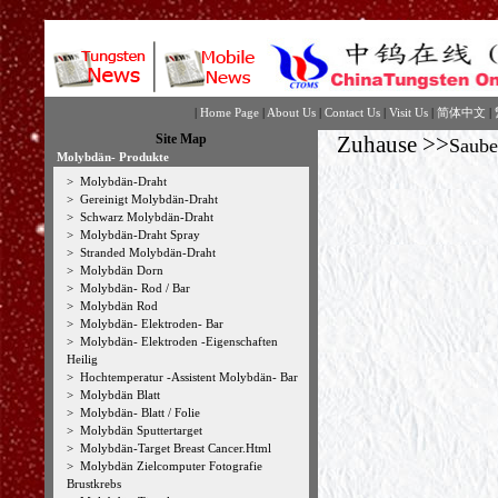
|
Home Page
|
About Us
|
Contact Us
|
Visit Us
|
简体中文
|
Site Map
Zuhause
>>
Saube
Molybdän- Produkte
>
Molybdän-Draht
>
Gereinigt Molybdän-Draht
>
Schwarz Molybdän-Draht
>
Molybdän-Draht Spray
>
Stranded Molybdän-Draht
>
Molybdän Dorn
>
Molybdän- Rod / Bar
>
Molybdän Rod
>
Molybdän- Elektroden- Bar
>
Molybdän- Elektroden -Eigenschaften
Heilig
>
Hochtemperatur -Assistent Molybdän- Bar
>
Molybdän Blatt
>
Molybdän- Blatt / Folie
>
Molybdän Sputtertarget
>
Molybdän-Target Breast Cancer.Html
>
Molybdän Zielcomputer Fotografie
Brustkrebs