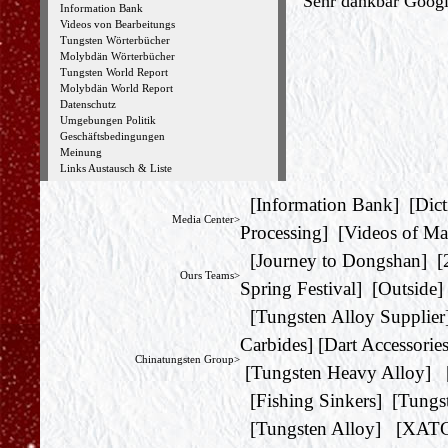
Sehr dankbar Google
Information Bank
Videos von Bearbeitungs
Tungsten Wörterbücher
Molybdän Wörterbücher
Tungsten World Report
Molybdän World Report
Datenschutz
Umgebungen Politik
Geschäftsbedingungen
Meinung
Links Austausch & Liste
[
Information Bank
] [
Dict
Media Center>
Processing
] [
Videos of Ma
[
Journey to Dongshan
] [
Ours Teams>
Spring Festival
] [
Outside
]
[
Tungsten Alloy Supplier
Carbides
] [
Dart Accessorie
Chinatungsten Group>
[
Tungsten Heavy Alloy
] 
[
Fishing Sinkers
] [
Tungs
[
Tungsten Alloy
] [
XAT