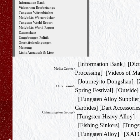
Information Bank
Videos von Bearbeitungs
Tungsten Wörterbücher
Molybdän Wörterbücher
Tungsten World Report
Molybdän World Report
Datenschutz
Umgebungen Politik
Geschäftsbedingungen
Meinung
Links Austausch & Liste
[
Information Bank
] [
Dict
Media Center>
Processing
] [
Videos of Ma
[
Journey to Dongshan
] [
Ours Teams>
Spring Festival
] [
Outside
]
[
Tungsten Alloy Supplier
Carbides
] [
Dart Accessorie
Chinatungsten Group>
[
Tungsten Heavy Alloy
] 
[
Fishing Sinkers
] [
Tungs
[
Tungsten Alloy
] [
XAT