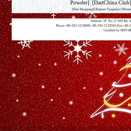
Powder
] [
DartChina Club
[
Dart Shopping
][
Xiamen Tungsten
]
[Metals
Address: 3F, No.25 WH Rd, t
Phone:+86-592-5129696,+86-592-5129595;Fax:+86-5
Certified by MIIT:
闽