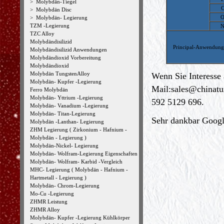
>
Molybdän-Tiegel
>
Molybdän Disc
>
Molybdän- Legierung
TZM -Legierung
TZC Alloy
Molybdändisilizid
Principal-Anwendun
Molybdändisilizid Anwendungen
Molybdändioxid Vorbereitung
Molybdändioxid
Molybdän TungstenAlloy
Wenn Sie Interesse 
Molybdän- Kupfer -Legierung
Mail:
sales@chinat
Ferro Molybdän
Molybdän- Yttrium -Legierung
592 5129 696.
Molybdän- Vanadium -Legierung
Molybdän- Titan-Legierung
Sehr dankbar Google
Molybdän -Lanthan- Legierung
ZHM Legierung ( Zirkonium - Hafnium -
Molybdän - Legierung )
Molybdän-Nickel- Legierung
Molybdän- Wolfram-Legierung Eigenschaften
Molybdän- Wolfram- Karbid -Vergleich
MHC- Legierung ( Molybdän - Hafnium -
Hartmetall - Legierung )
Molybdän- Chrom-Legierung
Mo-Cu -Legierung
ZHMR Leistung
ZHMR Alloy
Molybdän- Kupfer -Legierung Kühlkörper