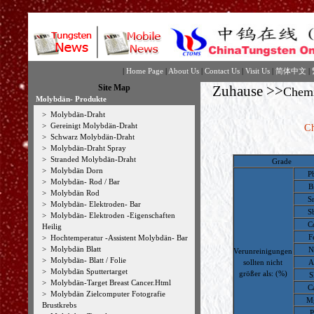
|
Home Page
|
About Us
|
Contact Us
|
Visit Us
|
简体中文
|
Site Map
Zuhause
>>
Chemi
Molybdän- Produkte
>
Molybdän-Draht
>
Gereinigt Molybdän-Draht
C
>
Schwarz Molybdän-Draht
>
Molybdän-Draht Spray
>
Stranded Molybdän-Draht
Grade
>
Molybdän Dorn
P
>
Molybdän- Rod / Bar
B
>
Molybdän Rod
S
>
Molybdän- Elektroden- Bar
S
>
Molybdän- Elektroden -Eigenschaften
C
Heilig
F
>
Hochtemperatur -Assistent Molybdän- Bar
>
Molybdän Blatt
N
Verunreinigungen
>
Molybdän- Blatt / Folie
sollten nicht
A
>
Molybdän Sputtertarget
größer als
: (%)
S
>
Molybdän-Target Breast Cancer.Html
C
>
Molybdän Zielcomputer Fotografie
M
Brustkrebs