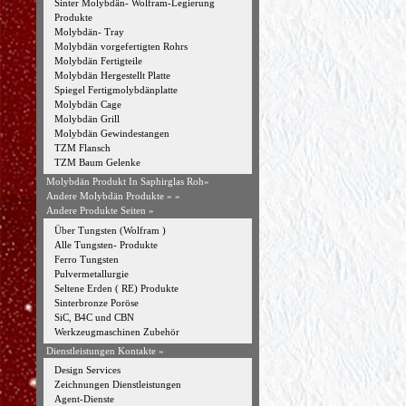
Sinter Molybdän- Wolfram-Legierung
Produkte
Molybdän- Tray
Molybdän vorgefertigten Rohrs
Molybdän Fertigteile
Molybdän Hergestellt Platte
Spiegel Fertigmolybdänplatte
Molybdän Cage
Molybdän Grill
Molybdän Gewindestangen
TZM Flansch
TZM Baum Gelenke
Molybdän Produkt In Saphirglas Roh»
Andere Molybdän Produkte »
»
Andere Produkte Seiten »
Über Tungsten (Wolfram )
Alle Tungsten- Produkte
Ferro Tungsten
Pulvermetallurgie
Seltene Erden ( RE) Produkte
Sinterbronze Poröse
SiC, B4C und CBN
Werkzeugmaschinen Zubehör
Dienstleistungen Kontakte »
Design Services
Zeichnungen Dienstleistungen
Agent-Dienste