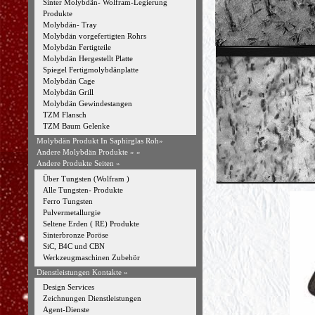
Sinter Molybdän- Wolfram-Legierung
Produkte
Molybdän- Tray
Molybdän vorgefertigten Rohrs
Molybdän Fertigteile
Molybdän Hergestellt Platte
Spiegel Fertigmolybdänplatte
Molybdän Cage
Molybdän Grill
Molybdän Gewindestangen
TZM Flansch
TZM Baum Gelenke
Molybdän Produkt In Saphirglas Roh»
Andere Molybdän Produkte »
»
Andere Produkte Seiten »
Über Tungsten (Wolfram )
Alle Tungsten- Produkte
Ferro Tungsten
Pulvermetallurgie
Seltene Erden ( RE) Produkte
Sinterbronze Poröse
SiC, B4C und CBN
Werkzeugmaschinen Zubehör
Dienstleistungen Kontakte »
Design Services
Zeichnungen Dienstleistungen
Agent-Dienste