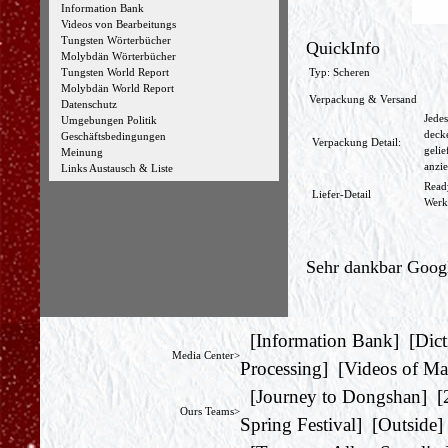
Information Bank
Videos von Bearbeitungs
Tungsten Wörterbücher
QuickInfo
Molybdän Wörterbücher
Typ: Scheren
Tungsten World Report
Molybdän World Report
Verpackung & Versand
Datenschutz
Jede
Umgebungen Politik
deck
Geschäftsbedingungen
Verpackung Detail:
gelie
Meinung
anzie
Links Austausch & Liste
Read
Liefer-Detail
Werk
Sehr dankbar Googl
[
Information Bank
] [
Dict
Media Center>
Processing
] [
Videos of Ma
[
Journey to Dongshan
] [
Ours Teams>
Spring Festival
] [
Outside
]