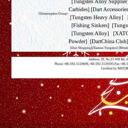
[
Tungsten Alloy Supplier
Carbides
] [
Dart Accessorie
Chinatungsten Group>
[
Tungsten Heavy Alloy
] 
[
Fishing Sinkers
] [
Tungs
[
Tungsten Alloy
] [
XAT
Powder
] [
DartChina Club
[
Dart Shopping
][
Xiamen Tungsten
]
[Metals
Address: 3F, No.25 WH Rd, t
Phone:+86-592-5129696,+86-592-5129595;Fax:+86-5
Certified by MIIT:
闽