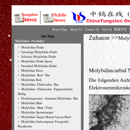
|
Home Page
|
About Us
|
Contact Us
|
Visit Us
|
简体中文
|
Site Map
Zuhause
>>
Moly
Molybdän- Produkte
>
Molybdän-Draht
>
Gereinigt Molybdän-Draht
>
Schwarz Molybdän-Draht
>
Molybdän-Draht Spray
>
Stranded Molybdän-Draht
Molybdäncarbid N
>
Molybdän Dorn
>
Molybdän- Rod / Bar
Die folgenden Aufn
>
Molybdän Rod
>
Molybdän- Elektroden- Bar
Elektronenmikros
>
Molybdän- Elektroden -Eigenschaften
Heilig
>
Hochtemperatur -Assistent Molybdän- Bar
>
Molybdän Blatt
>
Molybdän- Blatt / Folie
>
Molybdän Sputtertarget
>
Molybdän-Target Breast Cancer.Html
>
Molybdän Zielcomputer Fotografie
Brustkrebs