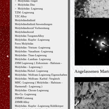
>
Molybdän-Tiegel
>
Molybdän Disc
>
Molybdän- Legierung
TZM -Legierung
TZC Alloy
Molybdändisilizid
Molybdändisilizid Anwendungen
Molybdändioxid Vorbereitung
Molybdändioxid
Molybdän TungstenAlloy
Molybdän- Kupfer -Legierung
Ferro Molybdän
Molybdän- Yttrium -Legierung
Molybdän- Vanadium -Legierung
Molybdän- Titan-Legierung
Molybdän -Lanthan- Legierung
ZHM Legierung ( Zirkonium - Hafnium -
Molybdän - Legierung )
Angelassenen Mart
Molybdän-Nickel- Legierung
Molybdän- Wolfram-Legierung Eigenschaften
Molybdän- Wolfram- Karbid -Vergleich
MHC- Legierung ( Molybdän - Hafnium -
Hartmetall - Legierung )
Molybdän- Chrom-Legierung
Mo-Cu -Legierung
ZHMR Leistung
ZHMR Alloy
Molybdän- Kupfer -Legierung Kühlkörper