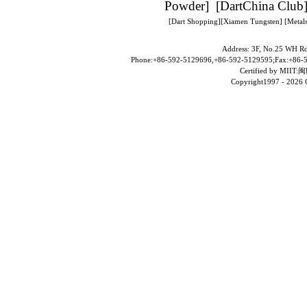
Powder
] [
DartChina Club
[
Dart Shopping
][
Xiamen Tungsten
]
[Metals
Address: 3F, No.25 WH Rd
Phone:+86-592-5129696,+86-592-5129595;Fax:+86-5
Certified by MII
Copyright1997 -
2026 