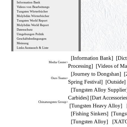
Information Bank
Videos von Bearbeitungs
Tungsten Wörterbücher
Molybdän Wörterbücher
Tungsten World Report
Molybdän World Report
Datenschutz
Umgebungen Politik
Geschäftsbedingungen
Meinung
Links Austausch & Liste
[
Information Bank
] [
Dict
Media Center>
Processing
] [
Videos of Ma
[
Journey to Dongshan
] [
Ours Teams>
Spring Festival
] [
Outside
]
[
Tungsten Alloy Supplier
Carbides
] [
Dart Accessorie
Chinatungsten Group>
[
Tungsten Heavy Alloy
] 
[
Fishing Sinkers
] [
Tungs
[
Tungsten Alloy
] [
XAT