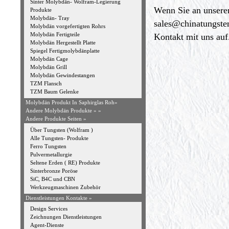
Sinter Molybdän- Wolfram-Legierung
Wenn Sie an unseren 
Produkte
Molybdän- Tray
sales@chinatungst
Molybdän vorgefertigten Rohrs
Molybdän Fertigteile
Kontakt mit uns auf
Molybdän Hergestellt Platte
Spiegel Fertigmolybdänplatte
Molybdän Cage
Molybdän Grill
Molybdän Gewindestangen
TZM Flansch
TZM Baum Gelenke
Molybdän Produkt In Saphirglas Roh»
Andere Molybdän Produkte »
»
Andere Produkte Seiten »
Über Tungsten (Wolfram )
Alle Tungsten- Produkte
Ferro Tungsten
Pulvermetallurgie
Seltene Erden ( RE) Produkte
Sinterbronze Poröse
SiC, B4C und CBN
Werkzeugmaschinen Zubehör
Dienstleistungen Kontakte »
Design Services
Zeichnungen Dienstleistungen
Agent-Dienste