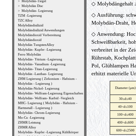
>
Molybdän-Tiegel
◇ Molybdängehalt 
>
Molybdän Disc
>
Molybdän- Legierung
◇ Ausführung: schw
TZM -Legierung
TZC Alloy
Molybdän-Draht, Ho
Molybdändisilizid
Molybdändisilizid Anwendungen
◇ Anwendung: Hocht
Molybdändioxid Vorbereitung
Molybdändioxid
Schweißbarkeit, hoh
Molybdän TungstenAlloy
verbreitet in der Z
Molybdän- Kupfer -Legierung
Ferro Molybdän
Rührstab, Kochplatt
Molybdän- Yttrium -Legierung
Molybdän- Vanadium -Legierung
Pol, Glühlampen Ha
Molybdän- Titan-Legierung
erhitzt materielle U
Molybdän -Lanthan- Legierung
ZHM Legierung ( Zirkonium - Hafnium -
Molybdän - Legierung )
Diameter (μm)
Molybdän-Nickel- Legierung
Molybdän- Wolfram-Legierung Eigenschaften
Molybdän- Wolfram- Karbid -Vergleich
30≤d≤40
MHC- Legierung ( Molybdän - Hafnium -
40<d≤100
Hartmetall - Legierung )
Molybdän- Chrom-Legierung
100<d≤400
Mo-Cu -Legierung
ZHMR Leistung
400<d≤600
ZHMR Alloy
600<d≤2500
Molybdän- Kupfer -Legierung Kühlkörper