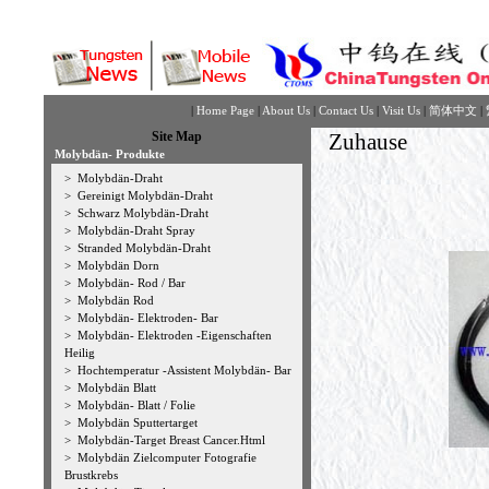
|
Home Page
|
About Us
|
Contact Us
|
Visit Us
|
简体中文
|
Site Map
Zuhause
Molybdän- Produkte
>
Molybdän-Draht
>
Gereinigt Molybdän-Draht
>
Schwarz Molybdän-Draht
>
Molybdän-Draht Spray
>
Stranded Molybdän-Draht
>
Molybdän Dorn
>
Molybdän- Rod / Bar
>
Molybdän Rod
>
Molybdän- Elektroden- Bar
>
Molybdän- Elektroden -Eigenschaften
Heilig
>
Hochtemperatur -Assistent Molybdän- Bar
>
Molybdän Blatt
>
Molybdän- Blatt / Folie
>
Molybdän Sputtertarget
>
Molybdän-Target Breast Cancer.Html
>
Molybdän Zielcomputer Fotografie
Brustkrebs