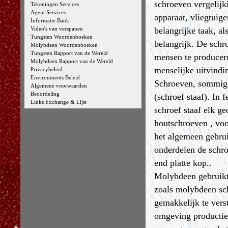
schroeven vergelijk
Tekeningen Services
Agent Services
apparaat, vliegtuige
Informatie Bank
belangrijke taak, als
Video's van verspanen
Tungsten Woordenboeken
belangrijk. De schr
Molybdeen Woordenboeken
Tungsten Rapport van de Wereld
mensen te producere
Molybdeen Rapport van de Wereld
menselijke uitvindi
Privacybeleid
Environments Beleid
Schroeven, sommige
Algemene voorwaarden
Beoordeling
(schroef staaf). In 
Links Exchange & Lijst
schroef staaf elk g
houtschroeven , voo
het algemeen gebrui
onderdelen de schro
end platte kop..
Molybdeen gebruikte
zoals molybdeen sc
gemakkelijk te vers
omgeving productie