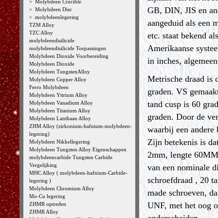
>
Molybdeen Crucible
GB, DIN, JIS en and
>
Molybdeen Disc
>
molybdeenlegering
aangeduid als een 
TZM Alloy
TZC Alloy
etc. staat bekend a
molybdeendisilicide
Amerikaanse systee
molybdeendisilicide Toepassingen
Molybdeen Dioxide Voorbereiding
in inches, algemeen
Molybdeen Dioxide
Molybdeen TungstenAlloy
Metrische draad is
Molybdeen Copper Alloy
Ferro Molybdeen
graden. VS gemaakt 
Molybdeen Yttrium Alloy
tand cusp is 60 gra
Molybdeen Vanadium Alloy
Molybdeen Titanium Alloy
graden. Door de ver
Molybdeen Lanthaan Alloy
ZHM Alloy (zirkonium-hafnium-molybdeen-
waarbij een andere 
legering)
Zijn betekenis is 
Molybdeen Nikkellegering
Molybdeen Tungsten Alloy Eigenschappen
2mm, lengte 60MM E
molybdeencarbide Tungsten Carbide
Vergelijking
van een nominale di
MHC Alloy ( molybdeen-hafnium-Carbide-
schroefdraad , 20 t
legering )
Molybdeen Chromium Alloy
made schroeven, da
Mo-Cu legering
UNF, met het oog o
ZHMR optreden
ZHMR Alloy
onderscheiden.