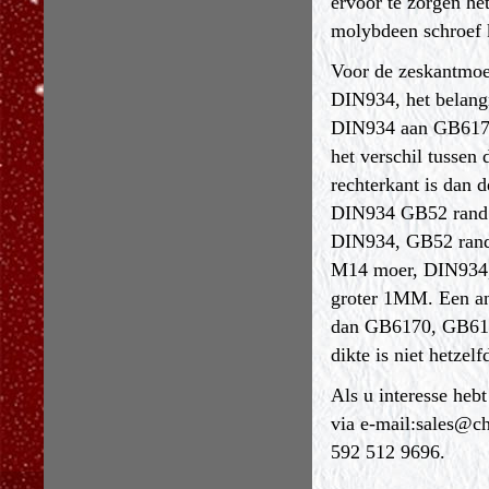
ervoor te zorgen het
molybdeen schroef k
Voor de zeskantmo
DIN934, het belangr
DIN934 aan GB6170 
het verschil tusse
rechterkant is da
DIN934 GB52 rand
DIN934, GB52 ran
M14 moer, DIN934
groter 1MM. Een a
dan GB6170, GB617
dikte is niet hetzel
Als u interesse heb
via e-mail:
sales@ch
592 512 9696.