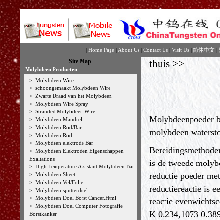
|
Home Page
|
About Us
|
Contact Us
|
Visit Us
|
简体中文
|
Site Map
thuis
>>
Molybdeen Producten
>
Molybdeen Wire
>
schoongemaakt Molybdeen Wire
>
Zwarte Draad van het Molybdeen
>
Molybdeen Wire Spray
>
Stranded Molybdeen Wire
Molybdeenpoeder be
>
Molybdeen Mandrel
>
Molybdeen Rod/Bar
molybdeen watersto
>
Molybdeen Rod
>
Molybdeen elektrode Bar
Bereidingsmethoden 
>
Molybdeen Elektroden Eigenschappen
Exaltations
is de tweede molyb
>
High Temperature Assistant Molybdeen Bar
reductie poeder me
>
Molybdeen Sheet
>
Molybdeen Vel/Folie
reductiereactie is e
>
Molybdeen sputterdoel
>
Molybdeen Doel Borst Cancer.Html
reactie evenwichts
>
Molybdeen Doel Computer Fotografie
K 0.234,1073 0.389,
Borstkanker