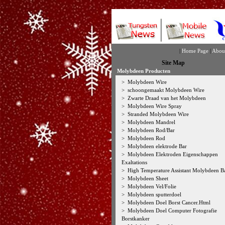
|
Home Page
|
Abou
Site Map
Molybdeen Producten
>
Molybdeen Wire
>
schoongemaakt Molybdeen Wire
>
Zwarte Draad van het Molybdeen
>
Molybdeen Wire Spray
>
Stranded Molybdeen Wire
>
Molybdeen Mandrel
>
Molybdeen Rod/Bar
>
Molybdeen Rod
>
Molybdeen elektrode Bar
>
Molybdeen Elektroden Eigenschappen
Exaltations
>
High Temperature Assistant Molybdeen B
>
Molybdeen Sheet
>
Molybdeen Vel/Folie
>
Molybdeen sputterdoel
>
Molybdeen Doel Borst Cancer.Html
>
Molybdeen Doel Computer Fotografie
Borstkanker