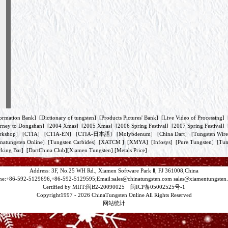
ormation Bank
] [
Dictionary of tungsten
] [
Products Pictures' Bank
] [
Live Video of Processing
] 
rney to Dongshan
] [
2004 Xmas
] [
2005 Xmas
] [
2006 Spring Festival
] [
2007 Spring Festival
] 
rkshop
] [
CTIA
] [
CTIA-EN
] [
CTIA-日本語
] [
Molybdenum
] [
China Dart
] [
Tungsten Wire
natungsten Online
] [
Tungsten Carbides
] [
XATCM
] [
XMYA
] [
Infosys
] [
Pure Tungsten
] [
Tun
king Bar
] [
DartChina Club
][
Xiamen Tungsten
]
[Metals Price]
Address: 3F, No.25 WH Rd., Xiamen Software Park Ⅱ, FJ 361008,China
ne:+86-592-5129696,+86-592-5129595;Email:
sales@chinatungsten.com
sales@xiamentungsten
Certified by MIIT:闽B2-20090025 闽ICP备05002525号-1
Copyright1997 -
2026 ChinaTungsten Online All Rights Reserved
网站统计