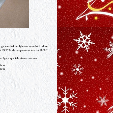
 hoge kwaliteit molybdeen mondstuk, door
n 99,95%, de temperatuur kan tot 1600 °
lgens speciale eisen customes '.
ia e-
9696.