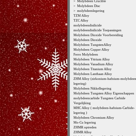
>
Molybdeen Crucible
>
Molybdeen Disc
>
molybdeenlegering
TZM Alloy
TZC Alloy
molybdeendisilicide
molybdeendisilicide Toepassingen
Molybdeen Dioxide Voorbereiding
Molybdeen Dioxide
Molybdeen TungstenAlloy
Molybdeen Copper Alloy
Ferro Molybdeen
Molybdeen Yttrium Alloy
Molybdeen Vanadium Alloy
Molybdeen Titanium Alloy
Molybdeen Lanthaan Alloy
ZHM Alloy (zirkonium-hafnium-molybdeen
legering)
Molybdeen Nikkellegering
Molybdeen Tungsten Alloy Eigenschappen
molybdeencarbide Tungsten Carbide
Vergelijking
MHC Alloy ( molybdeen-hafnium-Carbide-
legering )
Molybdeen Chromium Alloy
Mo-Cu legering
ZHMR optreden
ZHMR Alloy