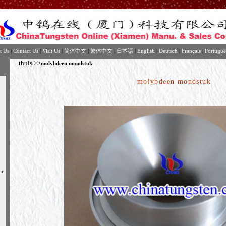
t Us
|
Contact Us
|
Visit Us
|
简体中文
|
繁体中文
|
日本語
|
English
|
Deutsch
|
Français
|
Portuguê
thuis
>>
molybdeen mondstuk
molybdeen mondstuk
ar