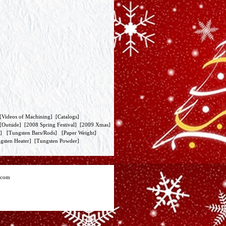
[
Videos of Machining
] [
Catalogs
]
[
Outside
] [
2008 Spring Festival
] [
2009 Xmas
]
] [
Tungsten Bars/Rods
] [
Paper Weight
]
gsten Heater
] [
Tungsten Powder
]
.com