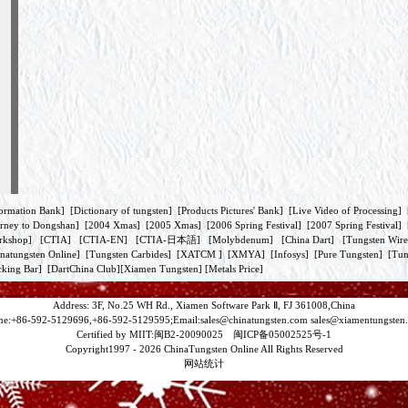
ormation Bank
] [
Dictionary of tungsten
] [
Products Pictures' Bank
] [
Live Video of Processing
] 
rney to Dongshan
] [
2004 Xmas
] [
2005 Xmas
] [
2006 Spring Festival
] [
2007 Spring Festival
] 
rkshop
] [
CTIA
] [
CTIA-EN
] [
CTIA-日本語
] [
Molybdenum
] [
China Dart
] [
Tungsten Wire
natungsten Online
] [
Tungsten Carbides
] [
XATCM
] [
XMYA
] [
Infosys
] [
Pure Tungsten
] [
Tun
king Bar
] [
DartChina Club
][
Xiamen Tungsten
]
[Metals Price]
Address: 3F, No.25 WH Rd., Xiamen Software Park Ⅱ, FJ 361008,China
ne:+86-592-5129696,+86-592-5129595;Email:
sales@chinatungsten.com
sales@xiamentungsten
Certified by MIIT:闽B2-20090025 闽ICP备05002525号-1
Copyright1997 -
2026 ChinaTungsten Online All Rights Reserved
网站统计