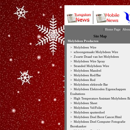
|
Home Page
|
Abou
Site Map
Molybdeen Producten
>
Molybdeen Wire
>
schoongemaakt Molybdeen Wire
>
Zwarte Draad van het Molybdeen
>
Molybdeen Wire Spray
>
Stranded Molybdeen Wire
>
Molybdeen Mandrel
>
Molybdeen Rod/Bar
>
Molybdeen Rod
>
Molybdeen elektrode Bar
>
Molybdeen Elektroden Eigenschappen
Exaltations
>
High Temperature Assistant Molybdeen B
>
Molybdeen Sheet
>
Molybdeen Vel/Folie
>
Molybdeen sputterdoel
>
Molybdeen Doel Borst Cancer.Html
>
Molybdeen Doel Computer Fotografie
Borstkanker