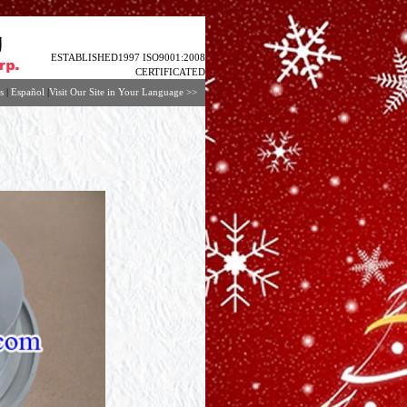
ESTABLISHED1997 ISO9001:2008
CERTIFICATED
s
|
Español
|
Visit Our Site in Your Language
>>