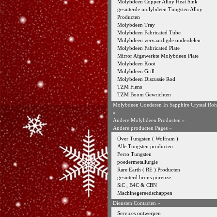
Molybdeen Copper Alloy Heat Sink
gesinterde molybdeen Tungsten Alloy
Producten
Molybdeen Tray
Molybdeen Fabricated Tube
Molybdeen vervaardigde onderdelen
Molybdeen Fabricated Plate
Mirror Afgewerkte Molybdeen Plate
Molybdeen Kooi
Molybdeen Grill
Molybdeen Discussie Rod
TZM Flens
TZM Boom Gewrichten
Molybdeen Goederen In Sapphire Crystal Ro
»
Andere Molybdeen Producten
»
Andere producten Pages »
Over Tungsten ( Wolfram )
Alle Tungsten producten
Ferro Tungsten
poedermetallurgie
Rare Earth ( RE ) Producten
gesinterd brons poreuze
SiC , B4C & CBN
Machinegereedschappen
Diensten Contacten »
Services ontwerpen