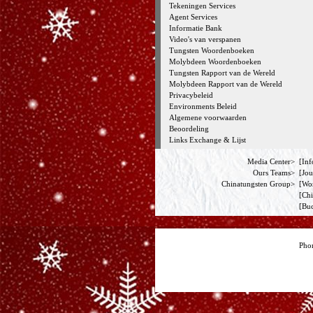
Tekeningen Services
Agent Services
Informatie Bank
Video's van verspanen
Tungsten Woordenboeken
Molybdeen Woordenboeken
Tungsten Rapport van de Wereld
Molybdeen Rapport van de Wereld
Privacybeleid
Environments Beleid
Algemene voorwaarden
Beoordeling
Links Exchange & Lijst
Media Center>
[
Inf
Ours Teams>
[
Jou
Chinatungsten Group>
[
Wo
[
Chi
[
Buc
Pho