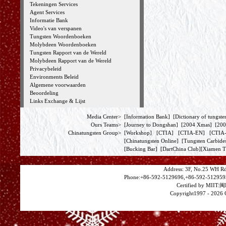
Tekeningen Services
Agent Services
Informatie Bank
Video's van verspanen
Tungsten Woordenboeken
Molybdeen Woordenboeken
Tungsten Rapport van de Wereld
Molybdeen Rapport van de Wereld
Privacybeleid
Environments Beleid
Algemene voorwaarden
Beoordeling
Links Exchange & Lijst
Media Center>
[
Information Bank
] [
Dictionary of tungste
Ours Teams>
[
Journey to Dongshan
] [
2004 Xmas
] [
200
Chinatungsten Group>
[
Workshop
] [
CTIA
] [
CTIA-EN
] [
CTI
[
Chinatungsten Online
] [
Tungsten Carbide
[
Bucking Bar
] [
DartChina Club
][
Xiamen T
Address: 3F, No.25 WH Rd
Phone:+86-592-5129696,+86-592-5129595
Certified by MII
Copyright1997 -
2026 