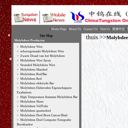
|
Home Page
|
About Us
|
Contact Us
|
Visit Us
|
简体中文
|
Site Map
thuis
>>
Molybdeen
Molybdeen Producten
>
Molybdeen Wire
>
schoongemaakt Molybdeen Wire
>
Zwarte Draad van het Molybdeen
>
Molybdeen Wire Spray
>
Stranded Molybdeen Wire
>
Molybdeen Mandrel
>
Molybdeen Rod/Bar
>
Molybdeen Rod
>
Molybdeen elektrode Bar
>
Molybdeen Elektroden Eigenschappen
Exaltations
>
High Temperature Assistant Molybdeen Bar
>
Molybdeen Sheet
>
Molybdeen Vel/Folie
>
Molybdeen sputterdoel
>
Molybdeen Doel Borst Cancer.Html
>
Molybdeen Doel Computer Fotografie
Borstkanker