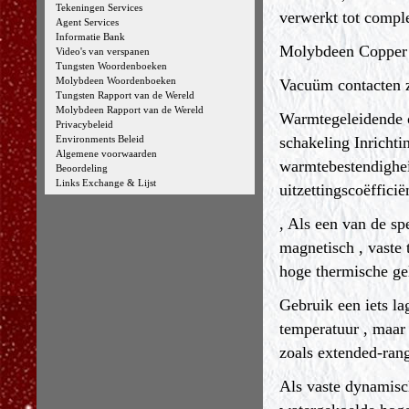
Tekeningen Services
verwerkt tot compl
Agent Services
Informatie Bank
Molybdeen Copper 
Video's van verspanen
Tungsten Woordenboeken
Molybdeen Woordenboeken
Vacuüm contacten zi
Tungsten Rapport van de Wereld
Molybdeen Rapport van de Wereld
Warmtegeleidende o
Privacybeleid
schakeling Inrichti
Environments Beleid
Algemene voorwaarden
warmtebestendighei
Beoordeling
Links Exchange & Lijst
uitzettingscoëfficië
, Als een van de sp
magnetisch , vaste 
hoge thermische gele
Gebruik een iets la
temperatuur , maa
zoals extended-range
Als vaste dynamisch