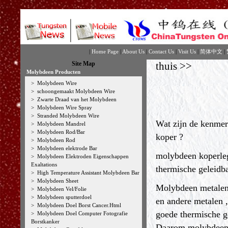
|
Home Page
|
About Us
|
Contact Us
|
Visit Us
|
简体中文
|
Site Map
thuis
>>
Molybdeen Producten
>
Molybdeen Wire
>
schoongemaakt Molybdeen Wire
>
Zwarte Draad van het Molybdeen
>
Molybdeen Wire Spray
>
Stranded Molybdeen Wire
Wat zijn de kenme
>
Molybdeen Mandrel
>
Molybdeen Rod/Bar
koper ?
>
Molybdeen Rod
>
Molybdeen elektrode Bar
molybdeen koperleg
>
Molybdeen Elektroden Eigenschappen
Exaltations
thermische geleidb
>
High Temperature Assistant Molybdeen Bar
>
Molybdeen Sheet
Molybdeen metalen 
>
Molybdeen Vel/Folie
>
Molybdeen sputterdoel
en andere metalen ,
>
Molybdeen Doel Borst Cancer.Html
goede thermische g
>
Molybdeen Doel Computer Fotografie
Borstkanker
Daarom molybdeen 