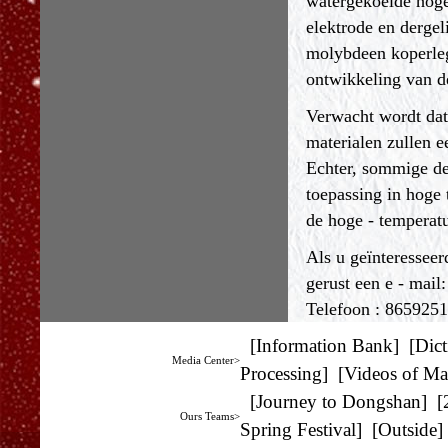
watergekoelde hoge
elektrode en derge
molybdeen koperlege
ontwikkeling van d
Verwacht wordt dat
materialen zullen e
Echter, sommige de
toepassing in hoge
de hoge - temperatu
Als u geïnteressee
gerust een e - mail
Telefoon : 8659251
[
Information Bank
] [
Dict
Media Center>
Processing
] [
Videos of Ma
[
Journey to Dongshan
] [
Ours Teams>
Spring Festival
] [
Outside
]