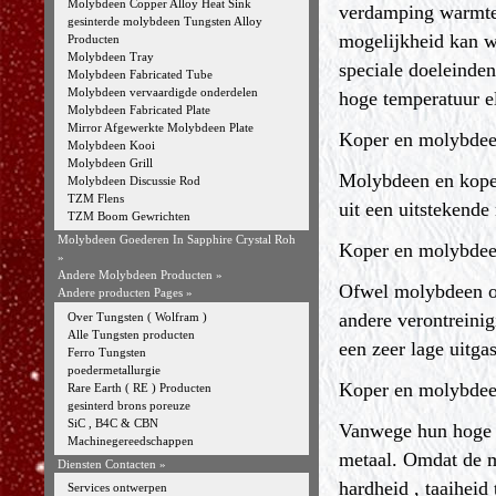
Molybdeen Copper Alloy Heat Sink
verdamping warmte a
gesinterde molybdeen Tungsten Alloy
mogelijkheid kan w
Producten
Molybdeen Tray
speciale doeleinden
Molybdeen Fabricated Tube
Molybdeen vervaardigde onderdelen
hoge temperatuur el
Molybdeen Fabricated Plate
Mirror Afgewerkte Molybdeen Plate
Koper en molybdeen
Molybdeen Kooi
Molybdeen Grill
Molybdeen en koper
Molybdeen Discussie Rod
TZM Flens
uit een uitstekende
TZM Boom Gewrichten
Molybdeen Goederen In Sapphire Crystal Roh
Koper en molybdeen
»
Andere Molybdeen Producten
»
Ofwel molybdeen of
Andere producten Pages »
andere verontrein
Over Tungsten ( Wolfram )
Alle Tungsten producten
een ​​zeer lage uit
Ferro Tungsten
poedermetallurgie
Koper en molybdee
Rare Earth ( RE ) Producten
gesinterd brons poreuze
SiC , B4C & CBN
Vanwege hun hoge h
Machinegereedschappen
metaal. Omdat de 
Diensten Contacten »
hardheid , taaihei
Services ontwerpen