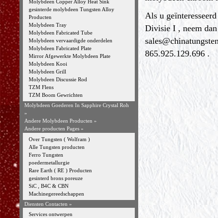
Molybdeen Copper Alloy Heat Sink
gesinterde molybdeen Tungsten Alloy
Als u geïnteresseer
Producten
Molybdeen Tray
Divisie I , neem dan
Molybdeen Fabricated Tube
sales@chinatungste
Molybdeen vervaardigde onderdelen
Molybdeen Fabricated Plate
865.925.129.696 .
Mirror Afgewerkte Molybdeen Plate
Molybdeen Kooi
Molybdeen Grill
Molybdeen Discussie Rod
TZM Flens
TZM Boom Gewrichten
Molybdeen Goederen In Sapphire Crystal Roh
»
Andere Molybdeen Producten
»
Andere producten Pages »
Over Tungsten ( Wolfram )
Alle Tungsten producten
Ferro Tungsten
poedermetallurgie
Rare Earth ( RE ) Producten
gesinterd brons poreuze
SiC , B4C & CBN
Machinegereedschappen
Diensten Contacten »
Services ontwerpen