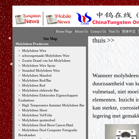
|
Home Page
|
About Us
|
Contact Us
|
Visit Us
|
简体中文
|
Site Map
thuis
>>
Molybdeen Producten
>
Molybdeen Wire
>
schoongemaakt Molybdeen Wire
>
Zwarte Draad van het Molybdeen
>
Molybdeen Wire Spray
>
Stranded Molybdeen Wire
Wanneer molybdeen c
>
Molybdeen Mandrel
>
Molybdeen Rod/Bar
duurzaamheid van kri
>
Molybdeen Rod
>
Molybdeen elektrode Bar
vulmetaal, niet moei
>
Molybdeen Elektroden Eigenschappen
elementen. Inzicht 
Exaltations
>
High Temperature Assistant Molybdeen Bar
kan sterkte, corros
>
Molybdeen Sheet
legering met gemakke
>
Molybdeen Vel/Folie
>
Molybdeen sputterdoel
>
Molybdeen Doel Borst Cancer.Html
>
Molybdeen Doel Computer Fotografie
Borstkanker