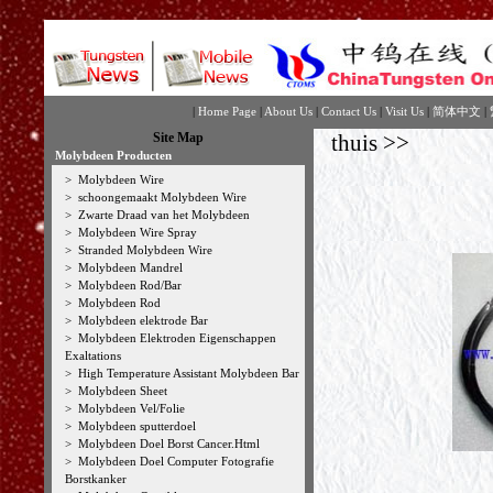
|
Home Page
|
About Us
|
Contact Us
|
Visit Us
|
简体中文
|
Site Map
thuis
>>
Molybdeen Producten
>
Molybdeen Wire
>
schoongemaakt Molybdeen Wire
>
Zwarte Draad van het Molybdeen
>
Molybdeen Wire Spray
>
Stranded Molybdeen Wire
>
Molybdeen Mandrel
>
Molybdeen Rod/Bar
>
Molybdeen Rod
>
Molybdeen elektrode Bar
>
Molybdeen Elektroden Eigenschappen
Exaltations
>
High Temperature Assistant Molybdeen Bar
>
Molybdeen Sheet
>
Molybdeen Vel/Folie
>
Molybdeen sputterdoel
>
Molybdeen Doel Borst Cancer.Html
>
Molybdeen Doel Computer Fotografie
Borstkanker