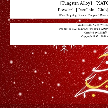
[
Tungsten Alloy
] [
XAT
Powder
] [
DartChina Club
[
Dart Shopping
][
Xiamen Tungsten
]
[Metals
Address: 3F, No.25 WH Rd
Phone:+86-592-5129696,+86-592-5129595
Certified by MII
Copyright1997 -
2026 