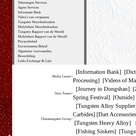
Tekeningen Services
Agent Services
Informatie Bank
Video's van verspanen
Tungsten Woordenboeken
Molybdeen Woordenboeken
Tungsten Rapport van de Wereld
Molybdeen Rapport van de Wereld
Privacybeleid
Environments Beleid
Algemene voorwaarden
Beoordeling
Links Exchange & Lijst
[
Information Bank
] [
Dict
Media Center>
Processing
] [
Videos of Ma
[
Journey to Dongshan
] [
Ours Teams>
Spring Festival
] [
Outside
]
[
Tungsten Alloy Supplier
Carbides
] [
Dart Accessorie
Chinatungsten Group>
[
Tungsten Heavy Alloy
] 
[
Fishing Sinkers
] [
Tungs