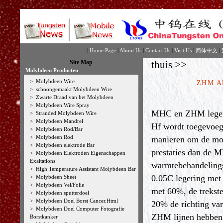
|
Home Page
|
About Us
|
Contact Us
|
Visit Us
|
简体中文
|
Site Map
thuis
>>
Molybdeen Producten
>
Molybdeen Wire
ZHM Al
>
schoongemaakt Molybdeen Wire
>
Zwarte Draad van het Molybdeen
>
Molybdeen Wire Spray
MHC en ZHM leger
>
Stranded Molybdeen Wire
>
Molybdeen Mandrel
Hf wordt toegevoegd
>
Molybdeen Rod/Bar
>
Molybdeen Rod
manieren om de mol
>
Molybdeen elektrode Bar
prestaties dan de 
>
Molybdeen Elektroden Eigenschappen
Exaltations
warmtebehandeling
>
High Temperature Assistant Molybdeen Bar
0.05C legering met
>
Molybdeen Sheet
>
Molybdeen Vel/Folie
met 60%, de trekst
>
Molybdeen sputterdoel
>
Molybdeen Doel Borst Cancer.Html
20% de richting va
>
Molybdeen Doel Computer Fotografie
ZHM lijnen hebbe
Borstkanker