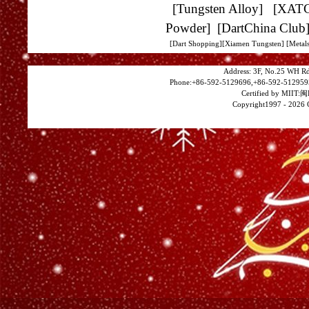
[
Tungsten Alloy
] [
XAT
Powder
] [
DartChina Club
[
Dart Shopping
][
Xiamen Tungsten
]
[Metals
Address: 3F, No.25 WH Rd
Phone:+86-592-5129696,+86-592-5129595
Certified by MII
Copyright1997 -
2026 